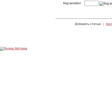
Код антибот:
Добавить статью
|
Кон