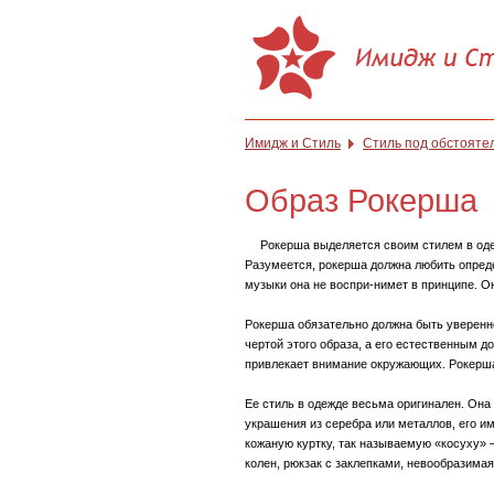
Имидж и Стиль
Стиль под обстояте
Образ Рокерша
Рокерша выделяется своим стилем в оде
Разумеется, рокерша должна любить опреде
музыки она не воспри-нимет в принципе. Он
Рокерша обязательно должна быть уверенно
чертой этого образа, а его естественным 
привлекает внимание окружающих. Рокерша
Ее стиль в одежде весьма оригинален. Она
украшения из серебра или металлов, его и
кожаную куртку, так называемую «косуху» 
колен, рюкзак с заклепками, невообразима