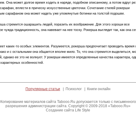
м. Она может долгое время ходить в наряде, подобном описанному, а потом вдруг ре
сарафан, вплести в прическу искусственные цветочки. Сочетание стилей рокерши
ым сарафаном она может надеть уже упомянутые ботинки на толстой подошве.
рша стремится ошарашить людей, поразить их воображение. Для этого хороши все
ре чужда традиционность, она навевает на нее тоску. Рокерша выглядит так, как она с
меет каких-то особых элементов. Разумеется, рокерша предпочитает проводить время 
нако и с остальными она общается вполне мило. То, что она стремится выделиться, м
 однако ее это не волнует. У рокерши имеются определенные качества характера, од
о характерных особенностей.
Популярные статьи
| Психолог | Книги онлайн
Копирование материалов сайта Tabooo.Ru допускается только с письменного
разрешения администрации сайта. Copyright ©
2009-2018
«Tabooo.Ru»
Создание сайта Life Style