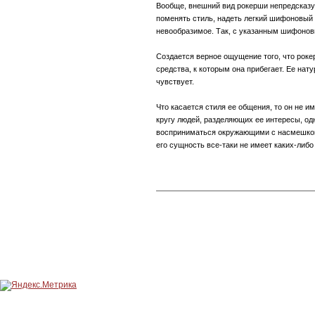
Вообще, внешний вид рокерши непредсказуе
поменять стиль, надеть легкий шифоновый 
невообразимое. Так, с указанным шифонов
Создается верное ощущение того, что роке
средства, к которым она прибегает. Ее нату
чувствует.
Что касается стиля ее общения, то он не и
кругу людей, разделяющих ее интересы, од
восприниматься окружающими с насмешкой,
его сущность все-таки не имеет каких-либ