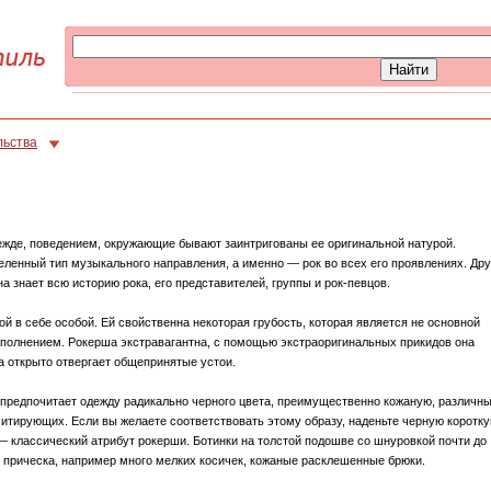
льства
жде, поведением, окружающие бывают заинтригованы ее оригинальной натурой.
ленный тип музыкального направления, а именно — рок во всех его проявлениях. Дру
а знает всю историю рока, его представителей, группы и рок-певцов.
й в себе особой. Ей свойственна некоторая грубость, которая является не основной
дополнением. Рокерша экстравагантна, с помощью экстраоригинальных прикидов она
 открыто отвергает общепринятые устои.
 предпочитает одежду радикально черного цвета, преимущественно кожаную, различн
митирующих. Если вы желаете соответствовать этому образу, наденьте черную коротк
— классический атрибут рокерши. Ботинки на толстой подошве со шнуровкой почти до
я прическа, например много мелких косичек, кожаные расклешенные брюки.