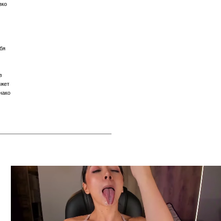
зко
ебя
в
ожет
нако