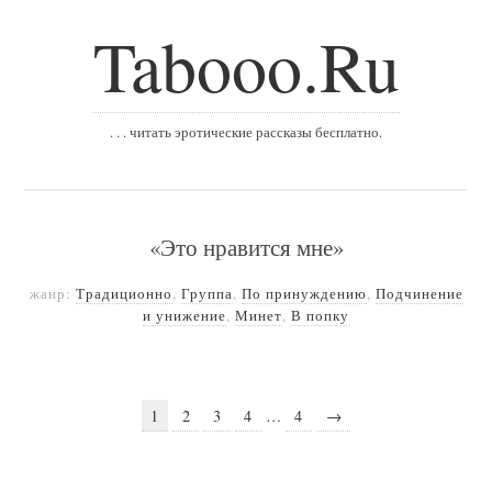
Tabooo.Ru
. . . читать эротические рассказы бесплатно.
«Это нравится мне»
жанр:
Традиционно
,
Группа
,
По принуждению
,
Подчинение
и унижение
,
Минет
,
В попку
1
2
3
4
…
4
→