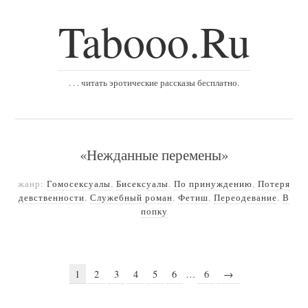
Tabooo.Ru
. . . читать эротические рассказы бесплатно.
«Нежданные перемены»
жанр:
Гомосексуалы
,
Бисексуалы
,
По принуждению
,
Потеря
девственности
,
Служебный роман
,
Фетиш
,
Переодевание
,
В
попку
1
2
3
4
5
6
…
6
→