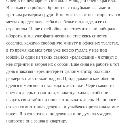
Олей в нашем офисе. Она была молода и очень красива.
Высокая и стройная. Брюнетка с голубыми глазами и
третьим размером груди. Я не мог глаз от нее оторвать, а в
мечтах представлял себя в ее белье и одежде, а ее со
страпоном. Наше с ней общение стремительно набирало
обороты и мы уже фактически не стесняясь сплетен
сосались каждую свободную минуту в офисных туалетах,
в то время как моя рука уже вовсю гуляла у нее под
юбкой. В один из таких сеансов «релаксации» я стянул с
нее стринги и забрал их с собой. Еще сидя на работе в тот
день я заказал через интернет фалоимитатор больших
размеров с доставкой надом. Придя домой я как обычно
оделся в женское и стал ждать доставки. Через какое то
время в дверь позвонили, я накинул халат, чтобы не
выдать свои тайны и пошел открывать дверь. На пороге
стояла симпотичная девушка и улыбаясь протягивала мне
пакет. Я расплатился, но девушка и не думала уходить,
напротив она зашла в квартиру.