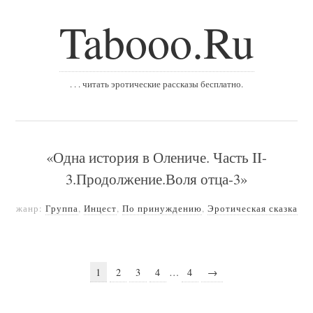
Tabooo.Ru
. . . читать эротические рассказы бесплатно.
«Одна история в Олениче. Часть II-
3.Продолжение.Воля отца-3»
жанр:
Группа
,
Инцест
,
По принуждению
,
Эротическая сказка
1
2
3
4
…
4
→