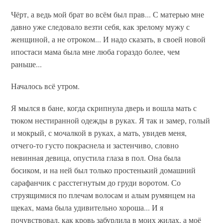
Чёрт, а ведь мой брат во всём был прав... С матерью мне
давно уже следовало везти себя, как зрелому мужу с
женщиной, а не отроком... И надо сказать, в своей новой
ипостаси мама была мне люба гораздо более, чем
раньше...
Началось всё утром.
Я мылся в бане, когда скрипнула дверь и вошла мать с
тюком нестиранной одежды в руках. Я так и замер, голый
и мокрый, с мочалкой в руках, а мать, увидев меня,
отчего-то густо покраснела и застенчиво, словно
невинная девица, опустила глаза в пол. Она была
босиком, и на ней был только простенький домашний
сарафанчик с расстегнутым до груди воротом. Со
струящимися по плечам волосам и алым румянцем на
щеках, мама была удивительно хороша... И я
почувствовал, как кровь забурлила в моих жилах, а моё