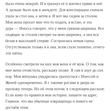
была очень мокрой. И я трахнул её и кончил прямо в неё.
А дальше было как в анекдоте. Для конспирации сначала
ушла за стол она, а затем я. И вот мы сидим за столом.
Моя жена просит мне что-то подать, я встаю, и эта
дура — Инесса говорит, что у меня грязная ширинка. Все
сидящие за столом смотрят на мою ширинку, а она вся
белая в высохшей сперме. Состроилась немая сцена.
Отсутствовали только я и она, всем стало понятно, отчего
эти пятна.
Особенно смотрели на них моя жена и её муж. О том, как
мне жена отомстила, расскажу позже. Я сам в ахуе до сих
пор. Моя жёнушка умудрилась трахнуться с Инессей и
Женей одновременно. Я с такими рогами в дверь не
прохожу теперь. Но об этом потом, в следующем рассказе.
Если кому-то нравятся мои истории, пишите на адрес.
Главное, что мы обычные извращенцы и никого не
достаём этим.