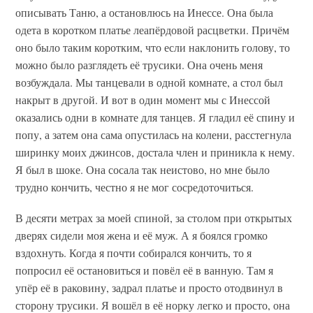
описывать Таню, а остановлюсь на Инессе. Она была
одета в коротком платье леапёрдовой расцветки. Причём
оно было таким коротким, что если наклонить голову, то
можно было разглядеть её трусики. Она очень меня
возбуждала. Мы танцевали в одной комнате, а стол был
накрыт в другой. И вот в один момент мы с Инессой
оказались одни в комнате для танцев. Я гладил её спину и
попу, а затем она сама опустилась на колени, расстегнула
ширинку моих джинсов, достала член и приникла к нему.
Я был в шоке. Она сосала так неистово, но мне было
трудно кончить, честно я не мог сосредоточиться.
В десяти метрах за моей спиной, за столом при открытых
дверях сидели моя жена и её муж. А я боялся громко
вздохнуть. Когда я почти собирался кончить, то я
попросил её остановиться и повёл её в ванную. Там я
упёр её в раковину, задрал платье и просто отодвинул в
сторону трусики. Я вошёл в её норку легко и просто, она