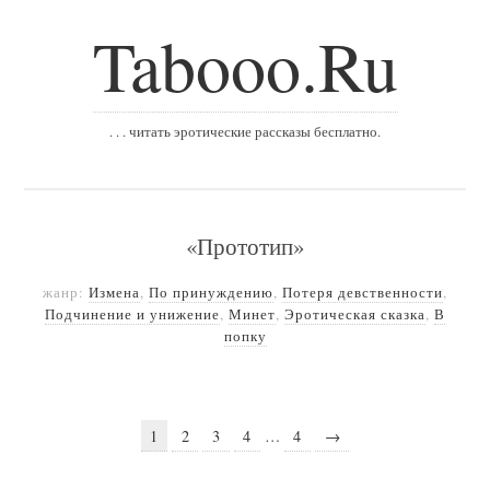
Tabooo.Ru
. . . читать эротические рассказы бесплатно.
«Прототип»
жанр:
Измена
,
По принуждению
,
Потеря девственности
,
Подчинение и унижение
,
Минет
,
Эротическая сказка
,
В
попку
1
2
3
4
…
4
→