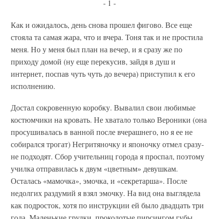
- 1 -
Как и ожидалось, день снова прошел фигово. Все еще
стояла та самая жара, что и вчера. Тоня так и не простила
меня. Но у меня был план на вечер, и я сразу же по
приходу домой (ну еще перекусив, зайдя в душ и
интернет, поспав чуть чуть до вечера) приступил к его
исполнению.
Достал сокровенную коробку. Вывалил свои любимые
костюмчики на кровать. Не хватало только Вероники (она
просушивалась в ванной после вчерашнего, но я ее не
собирался трогат) Негритяночку и японочку отмел сразу-
не подходят. Сбор учительниц города я проспал, поэтому
училка отправилась к двум «цветным» девушкам.
Осталась «мамочка», эмочка, и «секретарша». После
недолгих раздумий я взял эмочку. На вид она выглядела
как подросток, хотя по инструкции ей было двадцать три
года. Маленькие грудки, проколотые пирсингом губы,