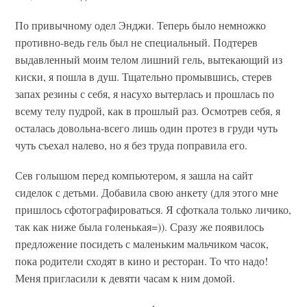
По привычному одел Энджи. Теперь было немножко
противно-ведь гель был не специальный. Подтерев
выдавленный моим телом лишний гель, вытекающий из
киски, я пошла в душ. Тщательно промывшись, стерев
запах резины с себя, я насухо вытерлась и прошлась по
всему телу пудрой, как в прошлый раз. Осмотрев себя, я
осталась довольна-всего лишь один протез в груди чуть
чуть съехал налево, но я без труда поправила его.
Сев голышом перед компьютером, я зашла на сайт
сиделок с детьми. Добавила свою анкету (для этого мне
пришлось сфотографироваться. Я сфоткала только личико,
так как ниже была голенькая=)). Сразу же появилось
предложение посидеть с маленьким мальчиком часок,
пока родители сходят в кино и ресторан. То что надо!
Меня пригласили к девяти часам к ним домой.