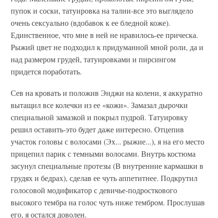
пупок и соски, татуировка на талии-все это выглядело
очень сексуально (вдобавок к ее бледной коже).
Единственное, что мне в ней не нравилось-ее прическа.
Рыжий цвет не подходил к придуманной мной роли, да и
над размером грудей, татуировками и пирсингом
придется поработать.
Сев на кровать и положив Энджи на колени, я аккуратно
вытащил все колечки из ее «кожи». Замазал дырочки
специальной замазкой и покрыл пудрой. Татуировку
решил оставить-это будет даже интересно. Отцепив
участок головы с волосами (Эх... рыжие...), я на его место
прицепил парик с темными волосами. Внутрь костюма
засунул специальные протезы (В внутренние кармашки в
грудях и бедрах), сделав ее чуть аппетитнее. Подкрутил
голосовой модификатор с девичье-подросткового
высокого тембра на голос чуть ниже тембром. Прослушав
его, я остался доволен.