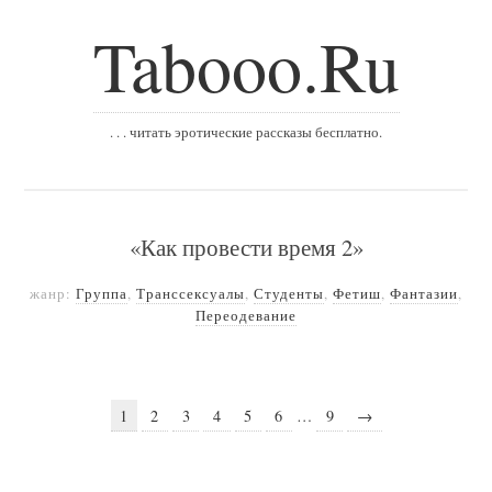
Tabooo.Ru
. . . читать эротические рассказы бесплатно.
«Как провести время 2»
жанр:
Группа
,
Транссексуалы
,
Студенты
,
Фетиш
,
Фантазии
,
Переодевание
1
2
3
4
5
6
…
9
→