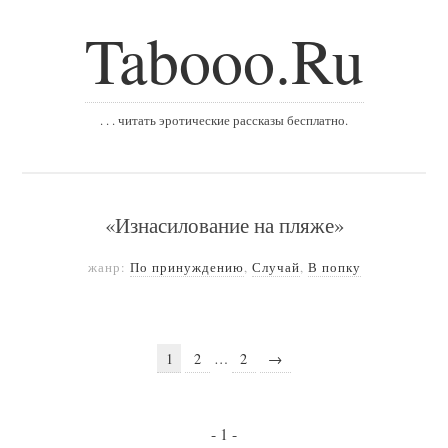
Tabooo.Ru
. . . читать эротические рассказы бесплатно.
«Изнасилование на пляже»
жанр:
По принуждению
,
Случай
,
В попку
1
2
…
2
→
- 1 -