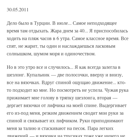
30.05.2011
Дело было в Турции. В июле... Самое неподходящее
время там отдыхать. Жара днем за 40... Я приспособилась
ходить на пляж часов в 6 утра. Самое классное время. Все
спят, не жарит, ты один и наслаждаешься ласковым
солнышком, шумом моря и одиночеством.
Но в это утро все и случилось... Я как всегда залегла в
шезлонг. Купальник — две полосочки, вверху и внизу,
все на вязочках. Вдруг спиной ощущаю движение... кто-
то подходит ко мне. Но посмотреть не успела. Чужая рука
прижимает мне голову в тряпку шезлонга, вторая —
дергает вязочки от лифчика на моей спине. Выдергивает
его из-под меня, резким движением сводит мои руки за
спиной и связывает их лифчиком. Руки приподнимают
меня за талию и стаскивают на песок. Пара легких
движений — и вязочки на трусиках тоже уже ничего не