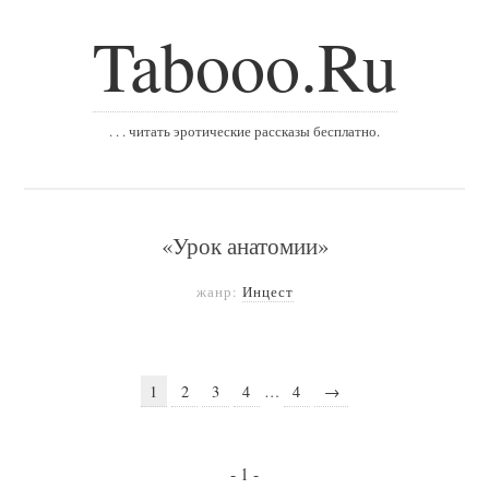
Tabooo.Ru
. . . читать эротические рассказы бесплатно.
«Урок анатомии»
жанр:
Инцест
1
2
3
4
…
4
→
- 1 -