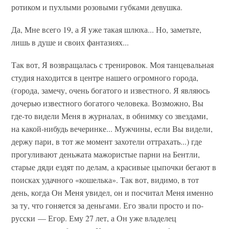
ротиком и пухлыми розовыми губками девушка.
Да, Мне всего 19, а Я уже такая шлюха... Но, заметьте,
лишь в душе и своих фантазиях...
Так вот, Я возвращалась с тренировок. Моя танцевальная
студия находится в центре нашего огромного города,
(города, замечу, очень богатого и известного. Я являюсь
дочерью известного богатого человека. Возможно, Вы
где-то видели Меня в журналах, в обнимку со звездами,
на какой-нибудь вечеринке... Мужчины, если Вы видели,
держу пари, в тот же момент захотели оттрахать...) где
прогуливают деньжата мажористые парни на Бентли,
старые дяди ездят по делам, а красивые цыпочки бегают в
поисках удачного «кошелька». Так вот, видимо, в тот
день, когда Он Меня увидел, он и посчитал Меня именно
за ту, что гоняется за деньгами. Его звали просто и по-
русски — Егор. Ему 27 лет, а Он уже владелец