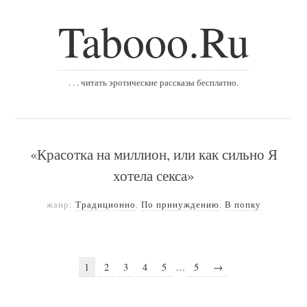
Tabooo.Ru
. . . читать эротические рассказы бесплатно.
«Красотка на миллион, или как сильно Я
хотела секса»
жанр:
Традиционно
,
По принуждению
,
В попку
1
2
3
4
5
…
5
→