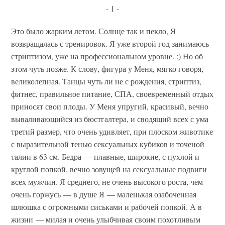
- 1 -
Это было жарким летом. Солнце так и пекло, Я
возвращалась с тренировок. Я уже второй год занимаюсь
стриптизом, уже на профессиональном уровне. :) Но об
этом чуть позже. К слову, фигура у Меня, мягко говоря,
великолепная. Танцы чуть ли не с рождения, стриптиз,
фитнес, правильное питание, СПА, своевременный отдых
приносят свои плоды. У Меня упругий, красивый, вечно
вываливающийся из бюстгалтера, и сводящий всех с ума
третий размер, что очень удивляет, при плоском животике
с выразительной тенью сексуальных кубиков и точеной
талии в 63 см. Бедра — плавные, широкие, с пухлой и
круглой попкой, вечно зовущей на сексуальные подвиги
всех мужчин. Я среднего, не очень высокого роста, чем
очень горжусь — в душе Я — маленькая озабоченная
шлюшка с огромными сиськами и рабочей попкой. А в
жизни — милая и очень улыбчивая своим похотливым