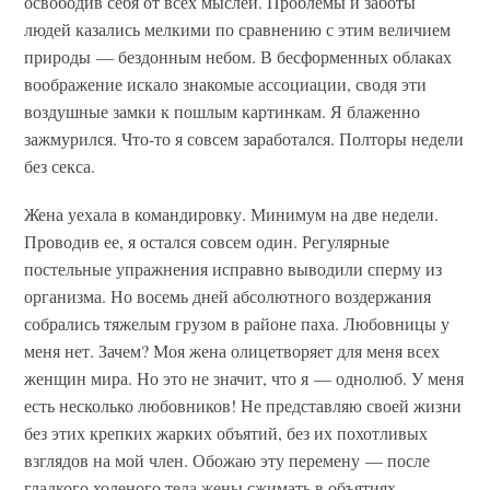
освободив себя от всех мыслей. Проблемы и заботы
людей казались мелкими по сравнению с этим величием
природы — бездонным небом. В бесформенных облаках
воображение искало знакомые ассоциации, сводя эти
воздушные замки к пошлым картинкам. Я блаженно
зажмурился. Что-то я совсем заработался. Полторы недели
без секса.
Жена уехала в командировку. Минимум на две недели.
Проводив ее, я остался совсем один. Регулярные
постельные упражнения исправно выводили сперму из
организма. Но восемь дней абсолютного воздержания
собрались тяжелым грузом в районе паха. Любовницы у
меня нет. Зачем? Моя жена олицетворяет для меня всех
женщин мира. Но это не значит, что я — однолюб. У меня
есть несколько любовников! Не представляю своей жизни
без этих крепких жарких объятий, без их похотливых
взглядов на мой член. Обожаю эту перемену — после
гладкого холеного тела жены сжимать в объятиях