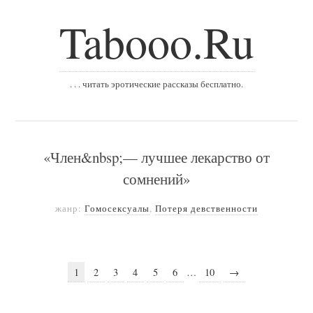
Tabooo.Ru
. . . читать эротические рассказы бесплатно.
«Член&nbsp;— лучшее лекарство от
сомнений»
жанр:
Гомосексуалы
,
Потеря девственности
1
2
3
4
5
6
…
10
→