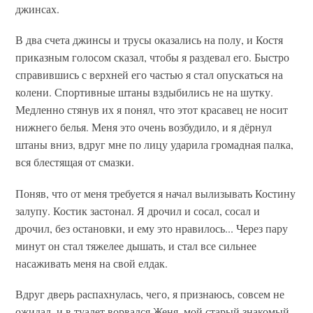
джинсах.
В два счета джинсы и трусы оказались на полу, и Костя
приказным голосом сказал, чтобы я раздевал его. Быстро
справившись с верхней его частью я стал опускаться на
колени. Спортивные штаны вздыбились не на шутку.
Медленно стянув их я понял, что этот красавец не носит
нижнего белья. Меня это очень возбудило, и я дёрнул
штаны вниз, вдруг мне по лицу ударила громадная палка,
вся блестящая от смазки.
Поняв, что от меня требуется я начал вылизывать Костину
залупу. Костик застонал. Я дрочил и сосал, сосал и
дрочил, без остановки, и ему это нравилось... Через пару
минут он стал тяжелее дышать, и стал все сильнее
насаживать меня на свой елдак.
Вдруг дверь распахнулась, чего, я признаюсь, совсем не
ожидал, и в туалет ворвался Женя, мой старый знакомый.