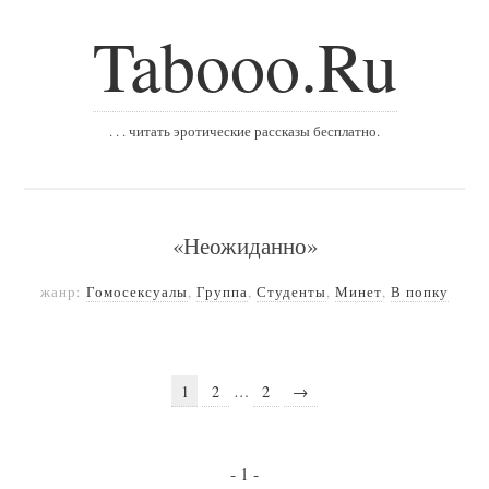
Tabooo.Ru
. . . читать эротические рассказы бесплатно.
«Неожиданно»
жанр:
Гомосексуалы
,
Группа
,
Студенты
,
Минет
,
В попку
1
2
…
2
→
- 1 -