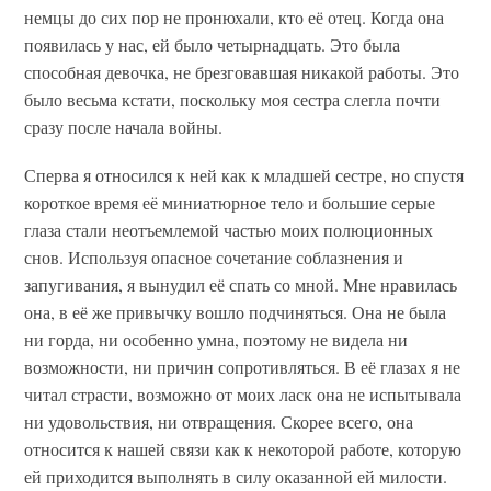
немцы до сих пор не пронюхали, кто её отец. Когда она
появилась у нас, ей было четырнадцать. Это была
способная девочка, не брезговавшая никакой работы. Это
было весьма кстати, поскольку моя сестра слегла почти
сразу после начала войны.
Сперва я относился к ней как к младшей сестре, но спустя
короткое время её миниатюрное тело и большие серые
глаза стали неотъемлемой частью моих полюционных
снов. Используя опасное сочетание соблазнения и
запугивания, я вынудил её спать со мной. Мне нравилась
она, в её же привычку вошло подчиняться. Она не была
ни горда, ни особенно умна, поэтому не видела ни
возможности, ни причин сопротивляться. В её глазах я не
читал страсти, возможно от моих ласк она не испытывала
ни удовольствия, ни отвращения. Скорее всего, она
относится к нашей связи как к некоторой работе, которую
ей приходится выполнять в силу оказанной ей милости.