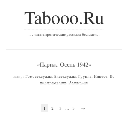
Tabooo.Ru
. . . читать эротические рассказы бесплатно.
«Париж. Осень 1942»
жанр:
Гомосексуалы
,
Бисексуалы
,
Группа
,
Инцест
,
По
принуждению
,
Экзекуция
1
2
3
…
3
→