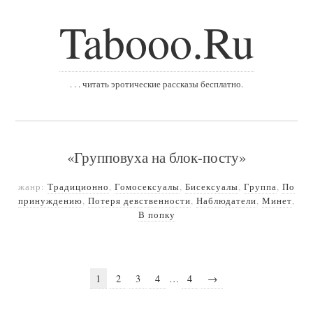
Tabooo.Ru
. . . читать эротические рассказы бесплатно.
«Групповуха на блок-посту»
жанр:
Традиционно
,
Гомосексуалы
,
Бисексуалы
,
Группа
,
По
принуждению
,
Потеря девственности
,
Наблюдатели
,
Минет
,
В попку
1
2
3
4
…
4
→