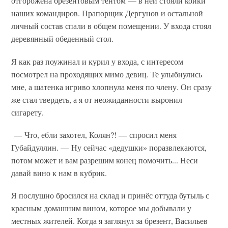
отгорожена брезентовым тентом — в ней стояли койки
наших командиров. Прапорщик Дергунов и остальной
личный состав спали в общем помещении. У входа стоял
деревянный обеденный стол.
Я как раз поужинал и курил у входа, с интересом
посмотрел на проходящих мимо девиц. Те улыбнулись
мне, а шатенка игриво хлопнула меня по члену. Он сразу
же стал твердеть, а я от неожиданности выронил
сигарету.
— Что, ебли захотел, Колян?! — спросил меня
Губайдуллин. — Ну сейчас «дедушки» поразвлекаются,
потом может и вам разрешим конец помочить... Неси
давай вино к нам в кубрик.
Я послушно бросился на склад и принёс оттуда бутыль с
красным домашним вином, которое мы добывали у
местных жителей. Когда я заглянул за брезент, Васильев