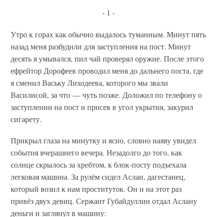
- 1 -
Утро к горах как обычно выдалось туманным. Минут пять
назад меня разбудили для заступления на пост. Минут
десять я умывался, пил чай проверял оружие. После этого
ефрейтор Дорофеев проводил меня до дальнего поста, где
я сменил Ваську Лиходеева, которого мы звали
Василисой, за что — чуть позже. Доложил по телефону о
заступлении на пост и присев в угол укрытия, закурил
сигарету.
Прикрыл глаза на минутку и ясно, словно наяву увидел
события вчерашнего вечера. Незадолго до того, как
солнце скрылось за хребтом, к блок-посту подъехала
легковая машина. За рулём сидел Аслан, дагестанец,
который возил к нам проституток. Он и на этот раз
привёз двух девиц. Сержант Губайдуллин отдал Аслану
деньги и заглянул в машину: