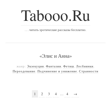
Tabooo.Ru
. . . читать эротические рассказы бесплатно.
«Элис и Анна»
жанр:
Экзекуция
,
Фантазии
,
Фетиш
,
Лесбиянки
,
Переодевание
,
Подчинение и унижение
,
Странности
1
2
3
4
…
4
→