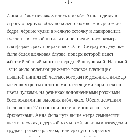
- 1 -
Анна и Элис познакомились в клубе. Анна, одетая в
строгую чёрную юбку до колен с боковым вырезом до
бедра, чёрные чулки в мелкую сеточку и лакированые
туфли на высокой шпильке и не преличного размера
платформе сразу понравилась Элис. Сверху на девушке
была белая шёлковая блузка, поверх которой надет
жёсткий чёрный корсет с передней шнуровкой. На самой
Элис было облегающее жёлто-розовое платьице с
пышной нинижней частью, которая не доходила даже до
коленок укрытых плотными блестящими коричневого
цвета чулками, на резинках дополненными розоывми
босоножками на высоких каблучках. Обеим девушкам
было лет по 27 и обе они были длинноволосыми
брюнетками. Анна была чуть выше метра семидесяти
шести, в очках, с дерзкой ухмылкой, игривым взглядом и
грудью третьего размера, подчёркнутой корсетом,