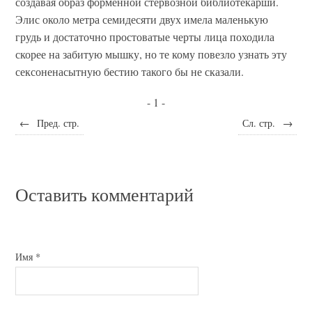
создавая образ форменной стервозной библиотекарши.
Элис около метра семидесяти двух имела маленькую
грудь и достаточно простоватые черты лица походила
скорее на забитую мышку, но те кому повезло узнать эту
сексоненасытную бестию такого бы не сказали.
- 1 -
←
Пред. стр.
Сл. стр.
→
Оставить комментарий
Имя
*