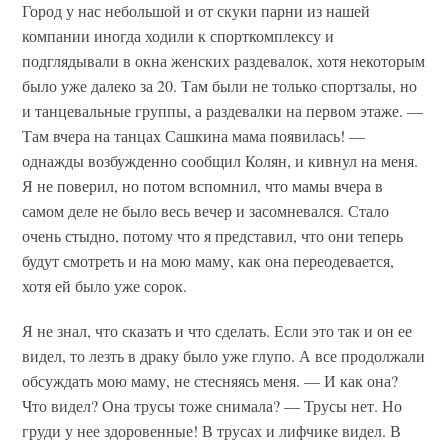
Город у нас небольшой и от скуки парни из нашей
компании иногда ходили к спорткомплексу и
подглядывали в окна женских раздевалок, хотя некоторым
было уже далеко за 20. Там были не только спортзалы, но
и танцевальные группы, а раздевалки на первом этаже. —
Там вчера на танцах Сашкина мама появилась! —
однажды возбужденно сообщил Колян, и кивнул на меня.
Я не поверил, но потом вспомнил, что мамы вчера в
самом деле не было весь вечер и засомневался. Стало
очень стыдно, потому что я представил, что они теперь
будут смотреть и на мою маму, как она переодевается,
хотя ей было уже сорок.
Я не знал, что сказать и что сделать. Если это так и он ее
видел, то лезть в драку было уже глупо. А все продолжали
обсуждать мою маму, не стесняясь меня. — И как она?
Что видел? Она трусы тоже снимала? — Трусы нет. Но
груди у нее здоровенные! В трусах и лифчике видел. В