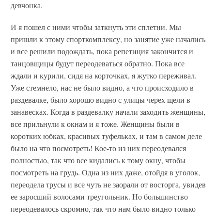
девчонка.
И я пошел с ними чтобы заткнуть эти сплетни. Мы
пришли к этому спорткомплексу, но занятие уже начались
и все решили подождать, пока репетиция закончится и
танцовщицы будут переодеваться обратно. Пока все
ждали и курили, сидя на корточках, я жутко переживал.
Уже стемнело, нас не было видно, а что происходило в
раздевалке, было хорошо видно с улицы черех щели в
занавесках. Когда в раздевалку начали заходить женщины,
все прильнули к окнам и я тоже. Женщины были в
коротких юбках, красивых туфельках, и там в самом деле
было на что посмотреть! Кое-то из них переодевался
полностью, так что все кидались к тому окну, чтобы
посмотреть на грудь. Одна из них даже, отойдя в уголок,
переодела трусы и все чуть не заорали от восторга, увидев
ее заросший волосами треугольник. Но большинство
переодевалось скромно, так что нам было видно только