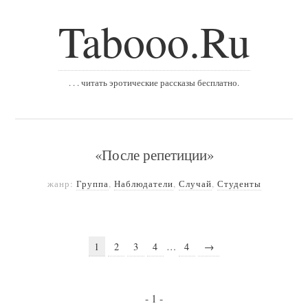
Tabooo.Ru
. . . читать эротические рассказы бесплатно.
«После репетиции»
жанр:
Группа
,
Наблюдатели
,
Случай
,
Студенты
1
2
3
4
…
4
→
- 1 -