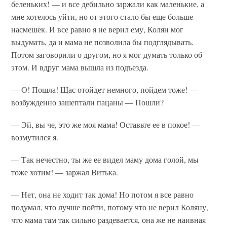
беленьких! — и все дебильно заржали как маленькие, а
мне хотелось уйти, но от этого стало бы еще больше
насмешек. И все равно я не верил ему, Колян мог
выдумать, да и мама не позволила бы подглядывать.
Потом заговорили о другом, но я мог думать только об
этом. И вдруг мама вышла из подъезда.
— О! Пошла! Щас отойдет немного, пойдем тоже! —
возбужденно зашептали пацаны — Пошли?
— Эй, вы че, это же моя мама! Оставьте ее в покое! —
возмутился я.
— Так нечестно, ты же ее видел маму дома голой, мы
тоже хотим! — заржал Витька.
— Нет, она не ходит так дома! Но потом я все равно
подумал, что лучше пойти, потому что не верил Коляну,
что мама там так сильно раздевается, она же не наивная