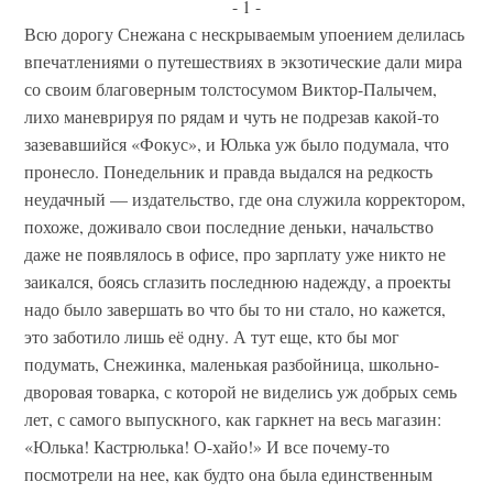
- 1 -
Всю дорогу Снежана с нескрываемым упоением делилась
впечатлениями о путешествиях в экзотические дали мира
со своим благоверным толстосумом Виктор-Палычем,
лихо маневрируя по рядам и чуть не подрезав какой-то
зазевавшийся «Фокус», и Юлька уж было подумала, что
пронесло. Понедельник и правда выдался на редкость
неудачный — издательство, где она служила корректором,
похоже, доживало свои последние деньки, начальство
даже не появлялось в офисе, про зарплату уже никто не
заикался, боясь сглазить последнюю надежду, а проекты
надо было завершать во что бы то ни стало, но кажется,
это заботило лишь её одну. А тут еще, кто бы мог
подумать, Снежинка, маленькая разбойница, школьно-
дворовая товарка, с которой не виделись уж добрых семь
лет, с самого выпускного, как гаркнет на весь магазин:
«Юлька! Кастрюлька! О-хайо!» И все почему-то
посмотрели на нее, как будто она была единственным