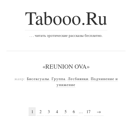
Tabooo.Ru
. . . читать эротические рассказы бесплатно.
«REUNION OVA»
жанр:
Бисексуалы
,
Группа
,
Лесбиянки
,
Подчинение и
унижение
1
2
3
4
5
6
…
17
→