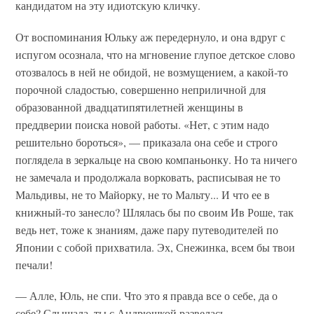
кандидатом на эту идиотскую кличку.
От воспоминания Юльку аж передернуло, и она вдруг с
испугом осознала, что на мгновение глупое детское слово
отозвалось в ней не обидой, не возмущением, а какой-то
порочной сладостью, совершенно неприличной для
образованной двадцатипятилетней женщины в
преддверии поиска новой работы. «Нет, с этим надо
решительно бороться», — приказала она себе и строго
поглядела в зеркальце на свою компаньонку. Но та ничего
не замечала и продолжала ворковать, расписывая не то
Мальдивы, не то Майорку, не то Мальту... И что ее в
книжный-то занесло? Шлялась бы по своим Ив Роше, так
ведь нет, тоже к знаниям, даже пару путеводителей по
Японии с собой прихватила. Эх, Снежинка, всем бы твои
печали!
— Алле, Юль, не спи. Что это я правда все о себе, да о
себе? Слышала, ты с Андрюшкой развелась...