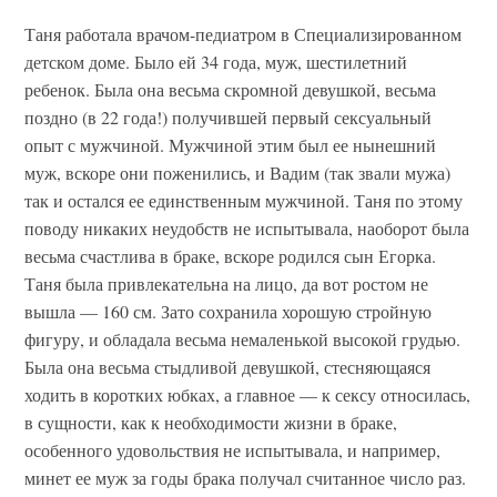
Таня работала врачом-педиатром в Специализированном
детском доме. Было ей 34 года, муж, шестилетний
ребенок. Была она весьма скромной девушкой, весьма
поздно (в 22 года!) получившей первый сексуальный
опыт с мужчиной. Мужчиной этим был ее нынешний
муж, вскоре они поженились, и Вадим (так звали мужа)
так и остался ее единственным мужчиной. Таня по этому
поводу никаких неудобств не испытывала, наоборот была
весьма счастлива в браке, вскоре родился сын Егорка.
Таня была привлекательна на лицо, да вот ростом не
вышла — 160 см. Зато сохранила хорошую стройную
фигуру, и обладала весьма немаленькой высокой грудью.
Была она весьма стыдливой девушкой, стесняющаяся
ходить в коротких юбках, а главное — к сексу относилась,
в сущности, как к необходимости жизни в браке,
особенного удовольствия не испытывала, и например,
минет ее муж за годы брака получал считанное число раз.