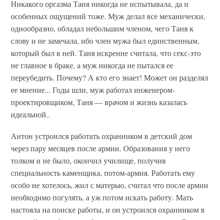
Никакого оргазма Таня никогда не испытывала, да и
особенных ощущений тоже. Муж делал все механически,
однообразно, обладал небольшим членом, чего Таня к
слову и не замечала, ибо член мужа был единственным,
который был в ней. Таня искренне считала, что секс-это
не главное в браке, а муж никогда не пытался ее
переубедить. Почему? А кто его знает! Может он разделял
ее мнение... Годы шли, муж работал инженером-
проектировщиком, Таня — врачом и жизнь казалась
идеальной..
Антон устроился работать охранником в детский дом
через пару месяцев после армии. Образования у него
толком и не было, окончил училище, получив
специальность каменщика, потом-армия. Работать ему
особо не хотелось, жил с матерью, считал что после армии
необходимо погулять, а уж потом искать работу. Мать
настояла на поиске работы, и он устроился охранником в