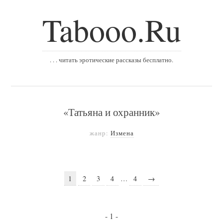
Tabooo.Ru
. . . читать эротические рассказы бесплатно.
«Татьяна и охранник»
жанр:
Измена
1
2
3
4
…
4
→
- 1 -