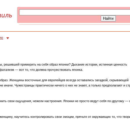
ие
ы, решившей примерить на себя образ японки? Дыхание истории, истинная ценность
 фатализм — вот то, что должна прочувствовать японка.
 образ. Женщины восточные для европейцев всегда оставались загадкой, скрывающей
не иначе. Чужестранцы практически ничего о них не знают, а только предполагают и ст
енить свои ощущения, нежели настроения. Японки не просто ведут себя по-другому — 
женщину, научитесь контролировать свои эмоции, прячьте от окружающих то, что твор