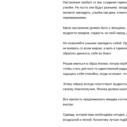
Настроение требует от вас создания гармон
улыбки. Но пусть они будут разными: загад
желаете завладеть, улыбка как дань этике
переживаниями.
Какое настроение должно быть у женщины,
мудрости предков, гордость за свой народ,
Не позволяйте унынию завладеть собой. Пр
не воевать со всем миром, а жить в гармон
обратить данность себе во благо.
Решив вжиться в образ японки, почувствуйт
чтобы стать для кого-то единственной рад
ощущать себя спокойно, когда осознает, чт
Этому образу всегда сопутствует мудрост
своему благополучию. Японка должна каза
Вся прелесть предложенного имиджа состо
внутри.
Одежда, которая вам необходима сегодня, 
воздушной и легкой. Косметику лучше подби