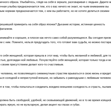
ичного образа. Улыбайтесь, глядя на себя в зеркало, разговаривая с людьми. Дарите 
очная улыбка предназначается тем, кто о вас ничего не знает, но чьим вниманием вы
тным нормам предназначается тем, с кем вы работаете, но не хотите делиться своими
 решившей примерить на себя образ японки? Дыхание истории, истинная ценность
 фатализм.
инимайте и хорошее, и плохое как нечто само собой разумеющееся. Вы сегодня приз
ии с ним. Помните, нельзя предугадать того, что готовит вам судьба, но можно постар
е себя женщиной, которая пришла в этот мир, чтобы быть желанной и любимой, для то
остью, долгождан-ной любовью. Почувствуйте себя женщиной, которая только тогда и м
о своим присутствием делает кого-то счастливым.
ь человека, не позволяющего сиюминутным страстям врываться в свою жизнь и вреди
ться холодной и неприступной внешне, но забывать о равнодушии с любимым человек
ит в том, чтобы попытаться соединить воедино внешнюю холодность и страсть, пыла
должна быть свободной, удобной, не сковывающей движений, но в то же время изящно
рать яркую, но не вульгарную, делая акцент на глазах и губах.