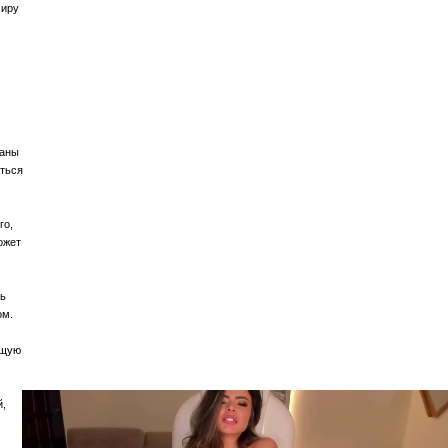
миру
ваны
аться
го,
ожет
ть
ом.
ющую
й,