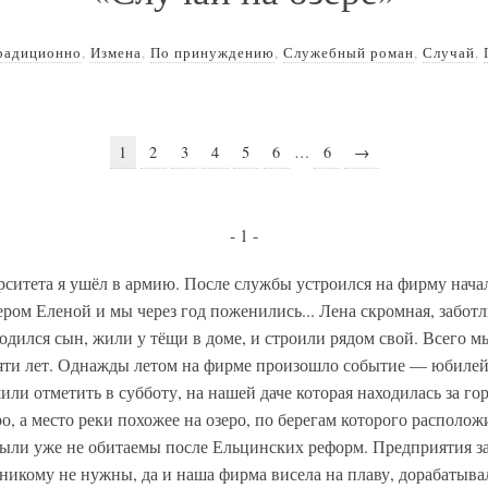
радиционно
,
Измена
,
По принуждению
,
Служебный роман
,
Случай
,
1
2
3
4
5
6
…
6
→
- 1 -
ситета я ушёл в армию. После службы устроился на фирму нача
ером Еленой и мы через год поженились... Лена скромная, заботл
одился сын, жили у тёщи в доме, и строили рядом свой. Всего 
пяти лет. Однажды летом на фирме произошло событие — юбиле
ли отметить в субботу, на нашей даче которая находилась за гор
еро, а место реки похожее на озеро, по берегам которого располо
были уже не обитаемы после Ельцинских реформ. Предприятия з
никому не нужны, да и наша фирма висела на плаву, дорабатыва