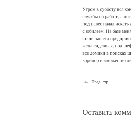
Утром в субботу вся кон
службы на работе, а по
под навес начал искать 
с юбилеем. На базе мен
стане нашего предприяти
жена сидевшая, под шеф
все домики в поисках ш
коридор и множество д
←
Пред. стр.
Оставить ком