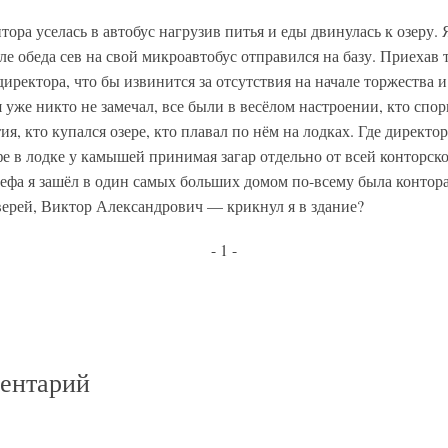
тора уселась в автобус нагрузив питья и еды двинулась к озеру.
сле обеда сев на свой микроавтобус отправился на базу. Приехав
директора, что бы извинится за отсутствия на начале торжества и
я уже никто не замечал, все были в весёлом настроении, кто спо
я, кто купался озере, кто плавал по нём на лодках. Где директор
е в лодке у камышей принимая загар отдельно от всей конторск
ефа я зашёл в один самых больших домом по-всему была контор
верей, Виктор Александрович — крикнул я в здание?
- 1 -
ментарий