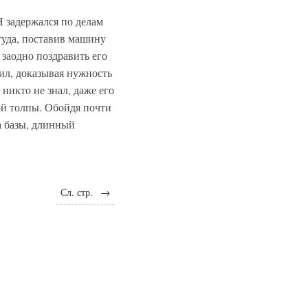
 Я задержался по делам
 туда, поставив машину
 заодно поздравить его
рил, доказывая нужность
 никто не знал, даже его
ой толпы. Обойдя почти
а базы, длинный
Сл. стр.
→