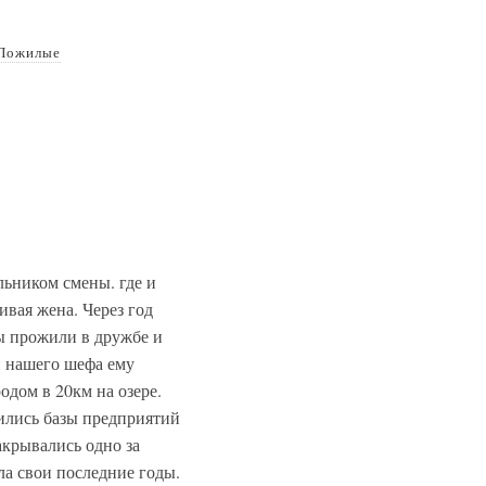
Пожилые
льником смены. где и
ивая жена. Через год
мы прожили в дружбе и
й нашего шефа ему
одом в 20км на озере.
жились базы предприятий
акрывались одно за
ла свои последние годы.