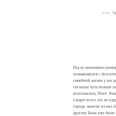
жанр:
Т
После окончания универ
познакомился с бухгалт
семейной жизни у нас р
согласии чуть больше 
исполнилось 50лет. Реши
Скорее всего это не оз
города. многие из них 
другим. Базы уже были 