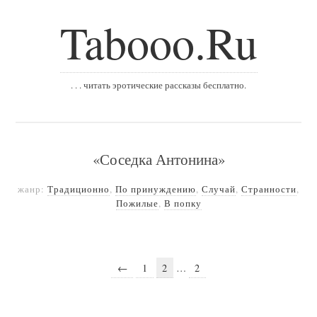
Tabooo.Ru
. . . читать эротические рассказы бесплатно.
«Соседка Антонина»
жанр:
Традиционно
,
По принуждению
,
Случай
,
Странности
,
Пожилые
,
В попку
←
1
2
…
2