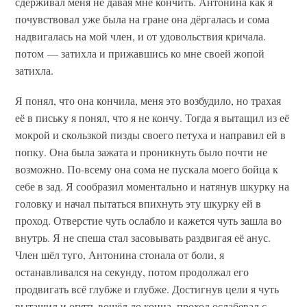
сдерживал меня не давая мне кончить. Антонина как я
почувствовал уже была на гране она дёргалась и сома
надвигалась на мой член, и от удовольствия кричала.
потом — затихла и прижавшись ко мне своей жопой
затихла.
Я понял, что она кончила, меня это возбудило, но трахая
её в письку я понял, что я не кончу. Тогда я вытащил из её
мокрой и скользкой пизды своего петуха и направил ей в
попку. Она была зажата и проникнуть было почти не
возможно. По-всему она сома не пускала моего бойца к
себе в зад. Я сообразил моментально и натянув шкурку на
головку и начал пытаться впихнуть эту шкурку ей в
проход. Отверстие чуть ослабло и кажется чуть зашла во
внутрь. Я не спеша стал засовывать раздвигая её анус.
Член шёл туго, Антонина стонала от боли, я
останавливался на секунду, потом продолжал его
продвигать всё глубже и глубже. Достигнув цели я чуть
вытащил и опять вошёл до конца. проход ослабевал с