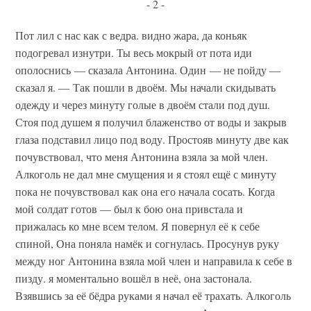
- 2 -
Пот лил с нас как с ведра. видно жара, да коньяк
подогревал изнутри. Ты весь мокрый от пота иди
ополоснись — сказала Антонина. Один — не пойду —
сказал я. — Так пошли в двоём. Мы начали скидывать
одежду и через минуту голые в двоём стали под душ.
Стоя под душем я получил блаженство от воды и закрыв
глаза подставил лицо под воду. Простояв минуту две как
почувствовал, что меня Антонина взяла за мой член.
Алкоголь не дал мне смущения и я стоял ещё с минуту
пока не почувствовал как она его начала сосать. Когда
мой солдат готов — был к бою она привстала и
прижалась ко мне всем телом. Я повернул её к себе
спиной, Она поняла намёк и согнулась. Просунув руку
между ног Антонина взяла мой член и направила к себе в
пизду. я моментально вошёл в неё, она застонала.
Взявшись за её бёдра руками я начал её трахать. Алкоголь