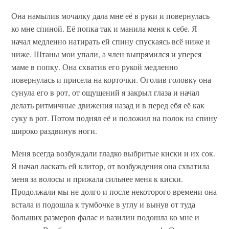
Она намылив мочалку дала мне её в руки и повернулась
ко мне спиной. Её попка так и манила меня к себе. Я
начал медленно натирать ей спину спускаясь всё ниже и
ниже. Штаны мои упали, а член выпрямился и уперся
маме в попку. Она схватив его рукой медленно
повернулась и присела на корточки. Оголив головку она
сунула его в рот, от ощущений я закрыл глаза и начал
делать ритмичные движения назад и в перед ебя её как
суку в рот. Потом поднял её и положил на полок на спину
широко раздвинув ноги.
Меня всегда возбуждали гладко выбритые киски и их сок.
Я начал ласкать ей клитор, от возбуждения она схватила
меня за волосы и прижала сильнее меня к киски.
Продолжали мы не долго и после некоторого времени она
встала и подошла к тумбочке в углу и вынув от туда
больших размеров фалас и вазилин подошла ко мне и