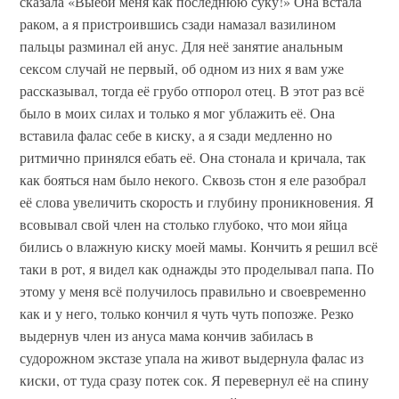
сказала «Выеби меня как последнюю суку!» Она встала
раком, а я пристроившись сзади намазал вазилином
пальцы разминал ей анус. Для неё занятие анальным
сексом случай не первый, об одном из них я вам уже
рассказывал, тогда её грубо отпорол отец. В этот раз всё
было в моих силах и только я мог ублажить её. Она
вставила фалас себе в киску, а я сзади медленно но
ритмично принялся ебать её. Она стонала и кричала, так
как бояться нам было некого. Сквозь стон я еле разобрал
её слова увеличить скорость и глубину проникновения. Я
всовывал свой член на столько глубоко, что мои яйца
бились о влажную киску моей мамы. Кончить я решил всё
таки в рот, я видел как однажды это проделывал папа. По
этому у меня всё получилось правильно и своевременно
как и у него, только кончил я чуть чуть попозже. Резко
выдернув член из ануса мама кончив забилась в
судорожном экстазе упала на живот выдернула фалас из
киски, от туда сразу потек сок. Я перевернул её на спину