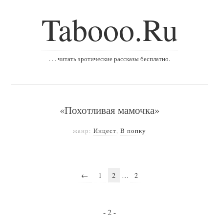
Tabooo.Ru
. . . читать эротические рассказы бесплатно.
«Похотливая мамочка»
жанр:
Инцест
,
В попку
←
1
2
…
2
- 2 -