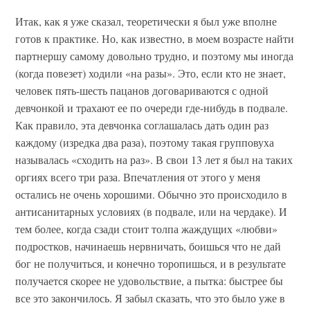
Итак, как я уже сказал, теоретически я был уже вполне
готов к практике. Но, как известно, в моем возрасте найти
партнершу самому довольно трудно, и поэтому мы иногда
(когда повезет) ходили «на разы». Это, если кто не знает,
человек пять-шесть пацанов договариваются с одной
девчонкой и трахают ее по очереди где-нибудь в подвале.
Как правило, эта девчонка соглашалась дать один раз
каждому (изредка два раза), поэтому такая групповуха
называлась «сходить на раз». В свои 13 лет я был на таких
оргиях всего три раза. Впечатления от этого у меня
остались не очень хорошими. Обычно это происходило в
антисанитарных условиях (в подвале, или на чердаке). И
тем более, когда сзади стоит толпа жаждущих «любви»
подростков, начинаешь нервничать, боишься что не дай
бог не получиться, и конечно торопишься, и в результате
получается скорее не удовольствие, а пытка: быстрее бы
все это закончилось. Я забыл сказать, что это было уже в