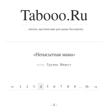
Tabooo.Ru
. . . читать эротические рассказы бесплатно.
«Ненасытная мама»
жанр:
Группа
,
Инцест
←
1
2
3
4
5
6
7
8
9
…
16
→
- 4 -