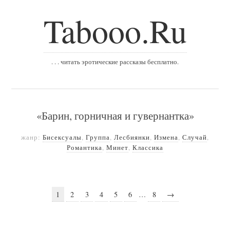
Tabooo.Ru
. . . читать эротические рассказы бесплатно.
«Барин, горничная и гувернантка»
жанр:
Бисексуалы
,
Группа
,
Лесбиянки
,
Измена
,
Случай
,
Романтика
,
Минет
,
Классика
1
2
3
4
5
6
…
8
→