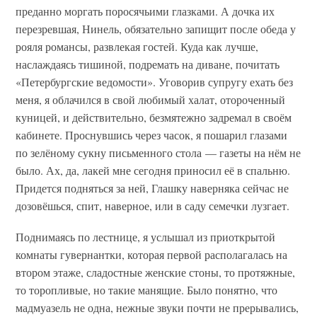
преданно моргать поросячьими глазками. А дочка их
перезревшая, Нинель, обязательно запищит после обеда у
рояля романсы, развлекая гостей. Куда как лучше,
наслаждаясь тишиной, подремать на диване, почитать
«Петербургские ведомости». Уговорив супругу ехать без
меня, я облачился в свой любимый халат, отороченный
куницей, и действительно, безмятежно задремал в своём
кабинете. Проснувшись через часок, я пошарил глазами
по зелёному сукну письменного стола — газеты на нём не
было. Ах, да, лакей мне сегодня приносил её в спальню.
Придется подняться за ней, Глашку наверняка сейчас не
дозовёшься, спит, наверное, или в саду семечки лузгает.
Поднимаясь по лестнице, я услышал из приоткрытой
комнаты гувернантки, которая первой располагалась на
втором этаже, сладостные женские стоны, то протяжные,
то торопливые, но такие манящие. Было понятно, что
мадмуазель не одна, нежные звуки почти не прерывались,