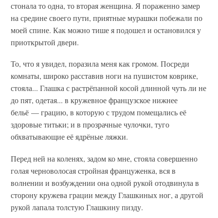
стонала то одна, то вторая женщина. Я пораженно замер
на средине своего пути, приятные мурашки побежали по
моей спине. Как можно тише я подошел и остановился у
приоткрытой двери.
То, что я увидел, поразила меня как громом. Посреди
комнаты, широко расставив ноги на пушистом коврике,
стояла... Глашка с растрёпанной косой длинной чуть ли не
до пят, одетая... в кружевное французское нижнее
бельё — грацию, в которую с трудом помещались её
здоровые титьки; и в прозрачные чулочки, туго
обхватывающие её ядрёные ляжки.
Перед ней на коленях, задом ко мне, стояла совершенно
голая черноволосая стройная француженка, вся в
волнении и возбуждении она одной рукой отодвинула в
сторону кружева грации между Глашкиных ног, а другой
рукой лапала толстую Глашкину пизду.