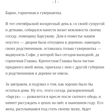
- 1 -
Барин, горничная и гувернантка.
В тот сентябрьский воскресный день я, со своей супругой
и детками, собирался нанести визит вежливости своему
соседу, помещику Барсукову. Дом в поместье нашем
опустел — дворня была отпущена в деревню, навещать
своих родственников, оставалась только гувернантка —
мадмуазель Софи, у которой был сегодня выходной, да
горничная Глашка. Крепостная Глашка была частью
приданого моей жены, приехала с нею с другой губернии
и родственников в деревне не имела.
За завтраком, я подумал о том, как хорошо было бы
остаться дома. Ну его, этого соседа, раскормленный
«барсук» — развалится в кресле после сытного обеда, и
начнет рассуждать о ценах на овёс в нынешнем году. Его
жена, расплывшаяся под стать своему мужу, будет