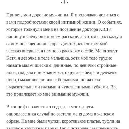
- 1 -
Привет, мои дорогие мужчины. Я продолжаю делиться с
вами подробностями своей интимной жизни. О событиях,
которые толкнули меня на посещение доктора КВД я
напишу в следующем моём рассказе, а в этом я расскажу о
самом посещении доктора. Для тех, кто читает мой
рассказ впервые, я немного расскажу о себе. Меня зовут
Катя, я девочка в теле мальчика, хотя моё тело трудно
назвать мальчишеским: длинные, по-девичьи стройные
ноги, гладкая и нежная кожа, округлые бёдра и девчачья
попа, смазливое личико с большими, по-женски
выразительными глазами и чувственными губками. Всё
это привлекает ко мне внимание мужчин.
В конце февраля этого года, два моих друга-
одноклассника случайно застали меня дома в женском
образе. На мне были чулки, коротенькое платье, туфли на
высоком каблуке и парик. Так я потеряла девственность...