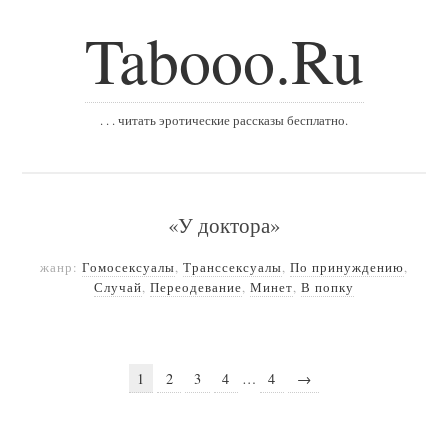
Tabooo.Ru
. . . читать эротические рассказы бесплатно.
«У доктора»
жанр:
Гомосексуалы
,
Транссексуалы
,
По принуждению
,
Случай
,
Переодевание
,
Минет
,
В попку
1
2
3
4
…
4
→