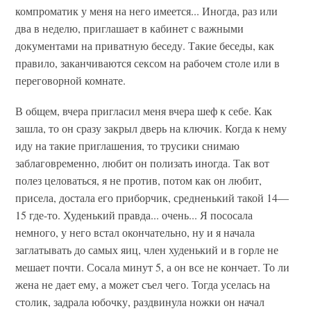
компроматик у меня на него имеется... Иногда, раз или
два в неделю, приглашает в кабинет с важными
документами на приватную беседу. Такие беседы, как
правило, заканчиваются сексом на рабочем столе или в
переговорной комнате.
В общем, вчера пригласил меня вчера шеф к себе. Как
зашла, то он сразу закрыл дверь на ключик. Когда к нему
иду на такие приглашения, то трусики снимаю
заблаговременно, любит он полизать иногда. Так вот
полез целоваться, я не против, потом как он любит,
присела, достала его приборчик, средненький такой 14—
15 где-то. Худенький правда... очень... Я пососала
немного, у него встал окончательно, ну и я начала
заглатывать до самых яиц, член худенький и в горле не
мешает почти. Сосала минут 5, а он все не кончает. То ли
жена не дает ему, а может съел чего. Тогда уселась на
столик, задрала юбочку, раздвинула ножки он начал