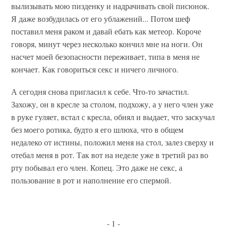
вылизывать мою пизденку и надрачивать свой писюнок.
Я даже возбудилась от его ублажений... Потом шеф
поставил меня раком и давай ебать как метеор. Короче
говоря, минут через несколько кончил мне на ноги. Он
насчет моей безопасности переживает, типа в меня не
кончает. Как говориться секс и ничего личного.
А сегодня снова пригласил к себе. Что-то зачастил.
Захожу, он в кресле за столом, подхожу, а у него член уже
в руке гуляет, встал с кресла, обнял и выдает, что заскучал
без моего ротика, будто я его шлюха, что в общем
недалеко от истины, положил меня на стол, залез сверху и
отебал меня в рот. Так вот на неделе уже в третий раз во
рту побывал его член. Копец. Это даже не секс, а
пользование в рот и наполнение его спермой.
- 1 -