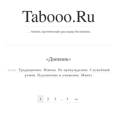
Tabooo.Ru
. . . читать эротические рассказы бесплатно.
«Дневник»
жанр:
Традиционно
,
Измена
,
По принуждению
,
Служебный
роман
,
Подчинение и унижение
,
Минет
1
2
3
…
3
→