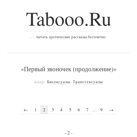
Tabooo.Ru
. . . читать эротические рассказы бесплатно.
«Первый звоночек (продолжение)»
жанр:
Бисексуалы
,
Транссексуалы
←
1
2
3
4
5
6
7
…
9
→
- 2 -