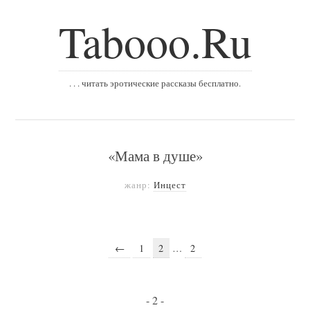
Tabooo.Ru
. . . читать эротические рассказы бесплатно.
«Мама в душе»
жанр:
Инцест
←
1
2
…
2
- 2 -