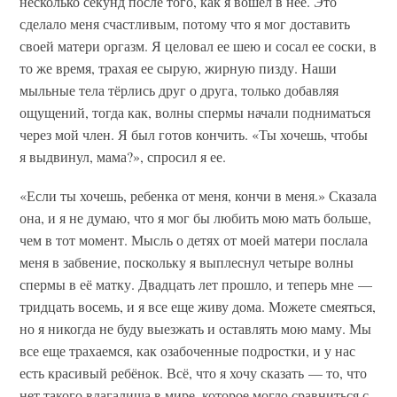
несколько секунд после того, как я вошел в нее. Это
сделало меня счастливым, потому что я мог доставить
своей матери оргазм. Я целовал ее шею и сосал ее соски, в
то же время, трахая ее сырую, жирную пизду. Наши
мыльные тела тёрлись друг о друга, только добавляя
ощущений, тогда как, волны спермы начали подниматься
через мой член. Я был готов кончить. «Ты хочешь, чтобы
я выдвинул, мама?», спросил я ее.
«Если ты хочешь, ребенка от меня, кончи в меня.» Сказала
она, и я не думаю, что я мог бы любить мою мать больше,
чем в тот момент. Мысль о детях от моей матери послала
меня в забвение, поскольку я выплеснул четыре волны
спермы в её матку. Двадцать лет прошло, и теперь мне —
тридцать восемь, и я все еще живу дома. Можете смеяться,
но я никогда не буду выезжать и оставлять мою маму. Мы
все еще трахаемся, как озабоченные подростки, и у нас
есть красивый ребёнок. Всё, что я хочу сказать — то, что
нет такого влагалища в мире, которое могло сравниться с