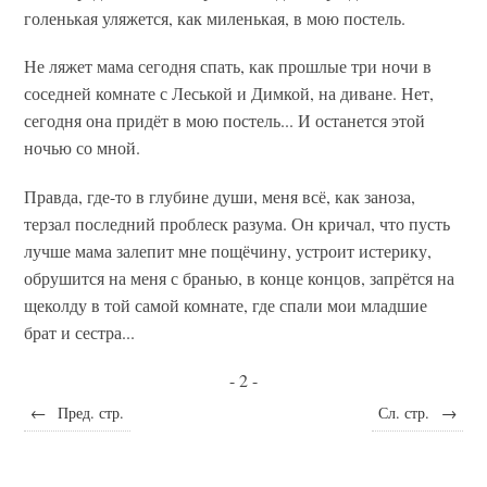
голенькая уляжется, как миленькая, в мою постель.
Не ляжет мама сегодня спать, как прошлые три ночи в
соседней комнате с Леськой и Димкой, на диване. Нет,
сегодня она придёт в мою постель... И останется этой
ночью со мной.
Правда, где-то в глубине души, меня всё, как заноза,
терзал последний проблеск разума. Он кричал, что пусть
лучше мама залепит мне пощёчину, устроит истерику,
обрушится на меня с бранью, в конце концов, запрётся на
щеколду в той самой комнате, где спали мои младшие
брат и сестра...
- 2 -
←
Пред. стр.
Сл. стр.
→