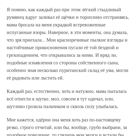
Я помню, как каждый раз при этом лёгкий стыдливый
румянец вдруг заливал её щёчки и торопливо отстраняясь,
мама бросала на меня украдкой встревоженные
испуганные взоры. Наверное, в эти моменты, она думала,
что зря приехала... Мои красноречивые пылкие взгляды и
настойчивые прикосновения пугали её той бездной и
грехопадением, что открывались за ними. И вряд ли,
подобные изъявления со стороны собственного сына,
особенно зная несколько пуританский склад её ума, могли
её радовать или льстить ей.
Каждый раз, естественно, хоть и натужно, мама пыталась
всё отнести к шутке, мол, совсем я тут одичал, или,
шутливо грозила пальчиком и сквозь силу улыбалась.
Мне кажется, одёрни она меня хоть раз по-настоящему
резко, строго отчитай, или бы, вообще, грубо выбрани, за
подобное поведение, то глядишь мои мозги и встали бы