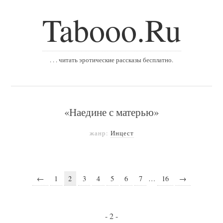
Tabooo.Ru
. . . читать эротические рассказы бесплатно.
«Наедине с матерью»
жанр:
Инцест
←
1
2
3
4
5
6
7
…
16
→
- 2 -