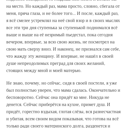
на место. Но каждый раз, мама просто, словно, сбегала от
меня, пряча глаза, и не более того... И после, каждый раз,
я всё смелее устремлял на неё свой взор и в своих мыслях
все эти три дня ступенька за ступенькой поднимался всё
выше и выше на её незримый пьедестал, пока сегодня
вечером, впервые, за всю свою жизнь, не посмотрел на
свою мать сверху вниз. И наконец, не признался сам себе,
что жажду эту женщину. И впервые, не нашёл в своей
душе непреодолимых преград для своих желаний,
стоящих между мной и моей матерью.
Не знаю, почему, но сейчас, сидя в своей постели, я уже
был полностью уверен, что мама сдалась. Окончательно и
бесповоротно. Сейчас она придёт ко мне. Никуда не
денется. Сейчас приберётся на кухне, примет душ. И
придёт, горестно вздыхая, глотая слёзы, вся разнесчастная
и убитая, всем своим видом показывая, что готова на всё
только ради своего материнского долга, разденется и