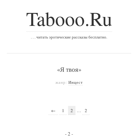
Tabooo.Ru
. . . читать эротические рассказы бесплатно.
«Я твоя»
жанр:
Инцест
←
1
2
…
2
- 2 -