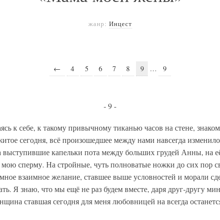
жанр:
Инцест
←
4
5
6
7
8
9
…
9
- 9 -
ь к себе, к такому привычному тиканью часов на стене, знако
житое сегодня, всё произошедшее между нами навсегда изменил
а выступившие капельки пота между больших грудей Анны, на её
ю мою сперму. На стройные, чуть полноватые ножки до сих пор 
мное взаимное желание, ставшее выше условностей и морали сд
ть. Я знаю, что мы ещё не раз будем вместе, даря друг-другу ми
нщина ставшая сегодня для меня любовницей на всегда останет