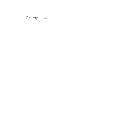
Сл. стр.
→