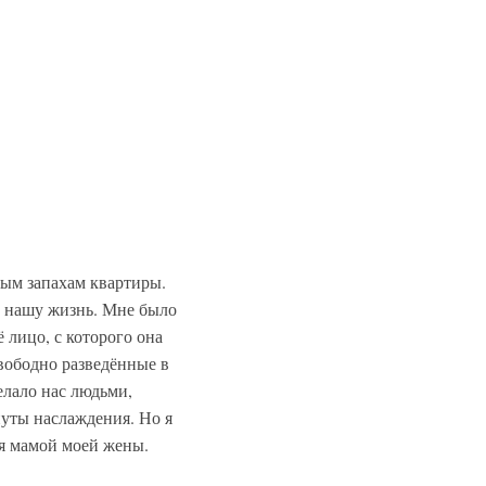
мым запахам квартиры.
о нашу жизнь. Мне было
 лицо, с которого она
свободно разведённые в
елало нас людьми,
нуты наслаждения. Но я
ся мамой моей жены.