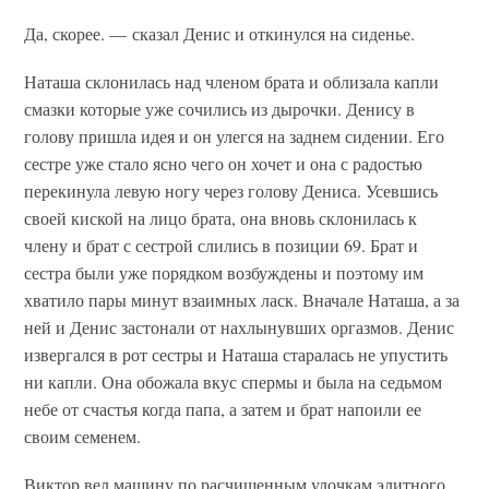
Да, скорее. — сказал Денис и откинулся на сиденье.
Наташа склонилась над членом брата и облизала капли
смазки которые уже сочились из дырочки. Денису в
голову пришла идея и он улегся на заднем сидении. Его
сестре уже стало ясно чего он хочет и она с радостью
перекинула левую ногу через голову Дениса. Усевшись
своей киской на лицо брата, она вновь склонилась к
члену и брат с сестрой слились в позиции 69. Брат и
сестра были уже порядком возбуждены и поэтому им
хватило пары минут взаимных ласк. Вначале Наташа, а за
ней и Денис застонали от нахлынувших оргазмов. Денис
извергался в рот сестры и Наташа старалась не упустить
ни капли. Она обожала вкус спермы и была на седьмом
небе от счастья когда папа, а затем и брат напоили ее
своим семенем.
Виктор вел машину по расчищенным улочкам элитного