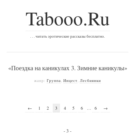
Tabooo.Ru
. . . читать эротические рассказы бесплатно.
«Поездка на каникулах 3. Зимние каникулы»
жанр:
Группа
,
Инцест
,
Лесбиянки
←
1
2
3
4
5
6
…
6
→
- 3 -