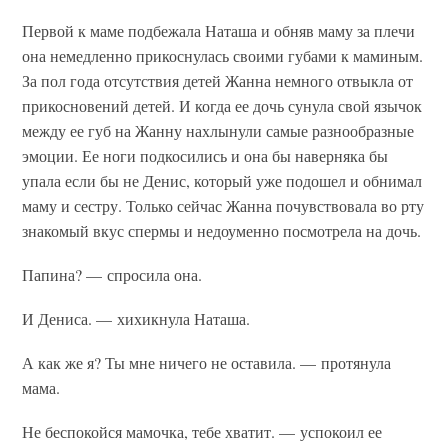
Первой к маме подбежала Наташа и обняв маму за плечи
она немедленно прикоснулась своими губами к маминым.
За пол года отсутствия детей Жанна немного отвыкла от
прикосновений детей. И когда ее дочь сунула свой язычок
между ее губ на Жанну нахлынули самые разнообразные
эмоции. Ее ноги подкосились и она бы наверняка бы
упала если бы не Денис, который уже подошел и обнимал
маму и сестру. Только сейчас Жанна почувствовала во рту
знакомый вкус спермы и недоуменно посмотрела на дочь.
Папина? — спросила она.
И Дениса. — хихикнула Наташа.
А как же я? Ты мне ничего не оставила. — протянула
мама.
Не беспокойся мамочка, тебе хватит. — успокоил ее