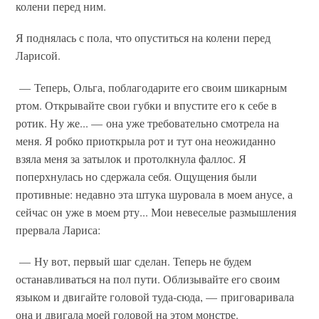
колени перед ним.
Я поднялась с пола, что опуститься на колени перед
Ларисой.
— Теперь, Ольга, поблагодарите его своим шикарным
ртом. Открывайте свои губки и впустите его к себе в
ротик. Ну же... — она уже требовательно смотрела на
меня. Я робко приоткрыла рот и тут она неожиданно
взяла меня за затылок и протолкнула фаллос. Я
поперхнулась но сдержала себя. Ощущения были
противные: недавно эта штука шуровала в моем анусе, а
сейчас он уже в моем рту... Мои невеселые размышления
прервала Лариса:
— Ну вот, первый шаг сделан. Теперь не будем
останавливаться на пол пути. Облизывайте его своим
языком и двигайте головой туда-сюда, — приговаривала
она и двигала моей головой на этом монстре.