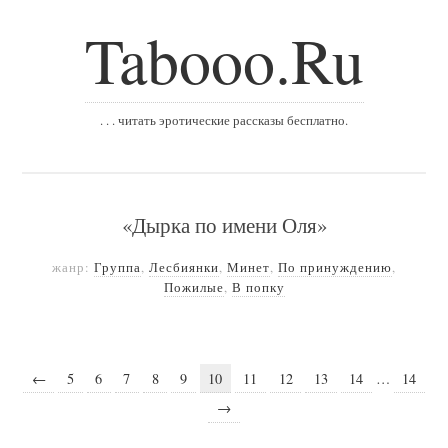
Tabooo.Ru
. . . читать эротические рассказы бесплатно.
«Дырка по имени Оля»
жанр:
Группа
,
Лесбиянки
,
Минет
,
По принуждению
,
Пожилые
,
В попку
←
5
6
7
8
9
10
11
12
13
14
…
14
→