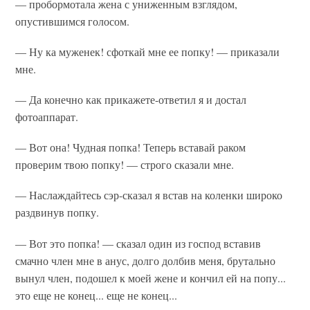
— пробормотала жена с униженным взглядом,
опустившимся голосом.
— Ну ка муженек! сфоткай мне ее попку! — приказали
мне.
— Да конечно как прикажете-ответил я и достал
фотоаппарат.
— Вот она! Чудная попка! Теперь вставай раком
проверим твою попку! — строго сказали мне.
— Наслаждайтесь сэр-сказал я встав на коленки широко
раздвинув попку.
— Вот это попка! — сказал один из господ вставив
смачно член мне в анус, долго долбив меня, брутально
вынул член, подошел к моей жене и кончил ей на попу...
это еще не конец... еще не конец...