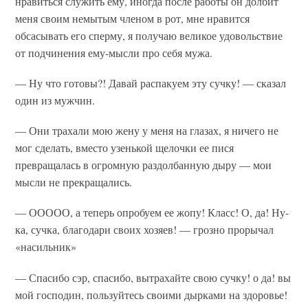
нравиться служить ему, иногда после работы он долбит
меня своим немытым членом в рот, мне нравится
обсасывать его сперму, я получаю великое удовольствие
от подчинения ему-мысли про себя мужа.
— Ну что готовы?! Давай распакуем эту сучку! — сказал
один из мужчин.
— Они трахали мою жену у меня на глазах, я ничего не
мог сделать, вместо узенькой щелочки ее пися
превращалась в огромную раздолбанную дыру — мои
мысли не прекращались.
— ООООО, а теперь опробуем ее жопу! Класс! О, да! Ну-
ка, сучка, благодари своих хозяев! — грозно прорычал
«насильник»
— Спасибо сэр, спасибо, вытрахайте свою сучку! о да! вы
мой господин, пользуйтесь своими дырками на здоровье!