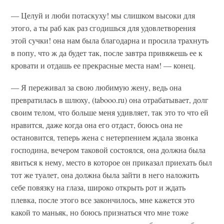
— Целуй и люби потаскуху! мы слишком высоки для
этого, а ты раб как раз сгодишься для удовлетворения
этой сучки! она нам была благодарна и просила трахнуть
в попу, что ж да будет так, после завтра привяжешь ее к
кровати и отдашь ее прекрасные места нам! — конец.
— Я переживал за свою любимую жену, ведь она
превратилась в шлюху, (tabooo.ru) она отрабатывает, долг
своим телом, что больше меня удивляет, так это то что ей
нравится, даже когда она его отдаст, боюсь она не
остановится, теперь жена с нетерпением ждала звонка
господина, вечером таковой состоялся, она должна была
явиться к нему, место в которое он приказал приехать был
тот же туалет, она должна была зайти в него наложить
себе повязку на глаза, широко открыть рот и ждать
плевка, после этого все закончилось, мне кажется это
какой то маньяк, но боюсь признаться что мне тоже