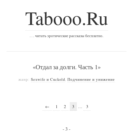
Tabooo.Ru
. . . читать эротические рассказы бесплатно.
«Отдал за долги. Часть 1»
жанр:
Sexwife и Cuckold
,
Подчинение и унижение
←
1
2
3
…
3
- 3 -