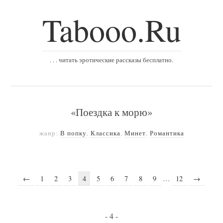
Tabooo.Ru
. . . читать эротические рассказы бесплатно.
«Поездка к морю»
жанр:
В попку
,
Классика
,
Минет
,
Романтика
←
1
2
3
4
5
6
7
8
9
…
12
→
- 4 -