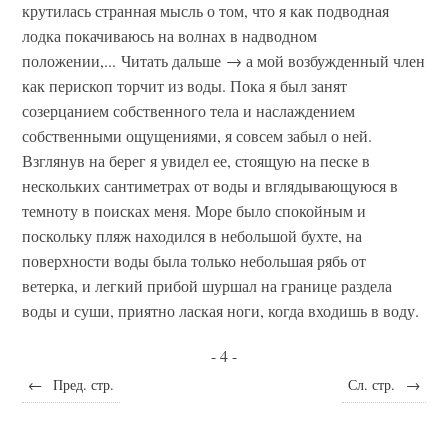
крутилась странная мысль о том, что я как подводная
лодка покачиваюсь на волнах в надводном
положении,... Читать дальше → а мой возбужденный член
как перископ торчит из воды. Пока я был занят
созерцанием собственного тела и наслаждением
собственными ощущениями, я совсем забыл о ней.
Взглянув на берег я увидел ее, стоящую на песке в
нескольких сантиметрах от воды и вглядывающуюся в
темноту в поисках меня. Море было спокойным и
поскольку пляж находился в небольшой бухте, на
поверхности воды была только небольшая рябь от
ветерка, и легкий прибой шуршал на границе раздела
воды и суши, приятно лаская ноги, когда входишь в воду.
- 4 -
←
Пред. стр.
Сл. стр.
→