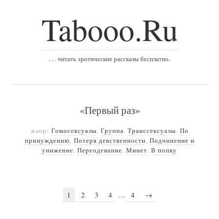
Tabooo.Ru
. . . читать эротические рассказы бесплатно.
«Первый раз»
жанр:
Гомосексуалы
,
Группа
,
Транссексуалы
,
По
принуждению
,
Потеря девственности
,
Подчинение и
унижение
,
Переодевание
,
Минет
,
В попку
1
2
3
4
…
4
→