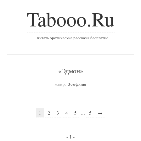
Tabooo.Ru
. . . читать эротические рассказы бесплатно.
«Эдмон»
жанр:
Зоофилы
1
2
3
4
5
…
5
→
- 1 -