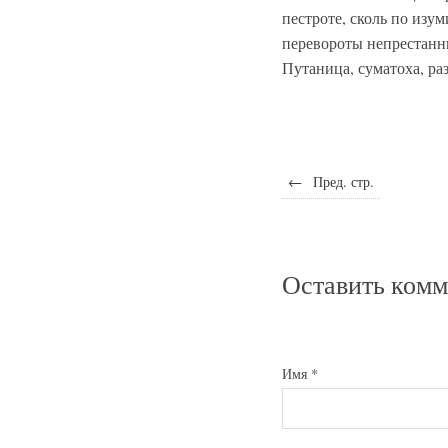
пестроте, сколь по изу
перевороты непрестанн
Путаница, суматоха, раз
←
Пред. стр.
Оставить ком
Имя
*