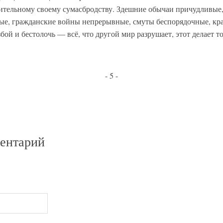
мительному своему сумасбродству. Здешние обычаи причудливые,
ые, гражданские войны непрерывные, смуты беспорядочные, кр
бой и бестолочь — всё, что другой мир разрушает, этот делает т
- 5 -
ментарий