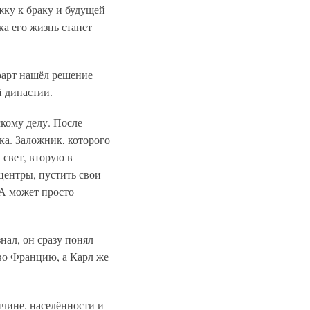
жку к браку и будущей
ка его жизнь станет
юарт нашёл решение
й династии.
скому делу. После
ка. Заложник, которого
 свет, вторую в
центры, пустить свои
 А может просто
нал, он сразу понял
во Францию, а Карл же
ичине, населённости и