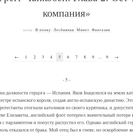
компания»
жанр:
В попку
,
Лесбиянки
,
Минет
,
Фантазии
←
1
2
3
4
5
6
7
8
9
…
9
→
- 5 -
на должности герцога — Испания. Яков Iнацелился на земли кат
сестре испанского короля, создав англо-испанскую династию. Эт
отестанты отогнали католиков из своего курятника, и допустить
еве Елизаветы, английский флот потерпел значительный потери 
я с парламентом и попусту распустил его. Однако английский ге
оль отказался от брака. Мой отец был в гневе, но оскорбление 