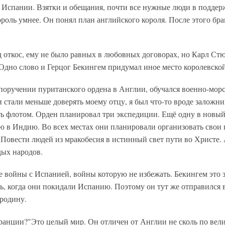
 Испании. Взятки и обещания, почти все нужные люди в поддер
ороль умнее. Он понял план английского короля. После этого бра
д откос, ему не было равных в любовных договорах, но Карл Ст
Одно слово и Герцог Бекингем придумал иное место королевско
 поручении пуританского ордена в Англии, обучался военно-мор
и стали меньше доверять моему отцу, я был что-то вроде заложни
ть флотом. Орден планировал три экспедиции. Ещё одну в новый
ю в Индию. Во всех местах они планировали организовать свои 
 Повести людей из мракобесия в истинный свет пути во Христе.
дых народов.
 войны с Испанией, войны которую не избежать. Бекингем это з
ь, когда они покидали Испанию. Поэтому он тут же отправился 
 родину.
ранции?"Это целый мир. Он отличен от Англии не сколь по вел