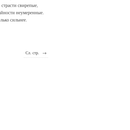
 страсти свирепые,
айности неумеренные.
олько сильнее.
Сл. стр.
→