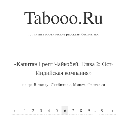
Tabooo.Ru
. . . читать эротические рассказы бесплатно.
«Капитан Грегг Чайкобей. Глава 2: Ост-
Индийская компания»
жанр:
В попку
,
Лесбиянки
,
Минет
,
Фантазии
←
1
2
3
4
5
6
7
8
9
…
9
→