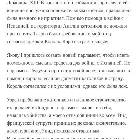
Людовика XIII. В частности он соблазнил королеву, и её
влияние послужила положительным ответом, правда цена
была немного не приятная. Помимо помощи в войне с
Испанией, на территории Англии католиков не должны
притеснять. Такого было требование, и мой отец
согласился, как и Король. Карл сыграет свадьбу.
Якову I пришлось созвать новый парламент, чтобы иметь
возможность сыскать средства для войны с Испанией. Но
парламент, будучи в протестантской вере, отказывались в
помощи королю, если он допустит католиков в страну.
Король согласился с их условиями, однако это была лож.
Узрев пребывание католиков и плановое строительство
их церквей в Лондоне, парламент вышел из себя,
начались убийства, а моего отца обвинили во всём. Вид
французской супруги принца их доконал окончательно,
даже пуритане её вид показался отвратным.
Властолюбивая и заносчивая, она в первые дни начала