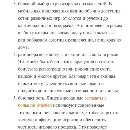
большой выбор игр и азартных развлечений. В
мобильных приложениях казино обычно доступны
сотни различных игр: от слотов и рулетки до
карточных игр и блэкджека. Это позволяет игрокам
выбирать игры по своему вкусу и наслаждаться
разнообразием азартных развлечений, не выходя из
дома;
разнообразные бонусы и акции для своих игроков.
Это могут быть бесплатные вращения на слотах,
бонусы за регистрацию или пополнение счета,
кэшбэк и многое другое. Благодаря этим акциям
игроки могут увеличить свои выигрыши и
получить дополнительные возможности для игры;
безопасность. Лицензированные
автоматы с
большой отдачей
используют современные
технологии шифрования данных, чтобы защитить
личную информацию игроков и обеспечить
честность игрового процесса. Это позволяет