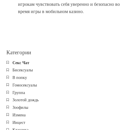
игрокам чувствовать себя уверенно и безопасно во
время игры в мобильном казино.
Категории
Секс Чат
Бисексуалы
В попку
Гомосексуалы
Группа
Золотой дождь
Зоофилы
Измена
Инцест
Классика