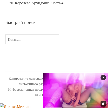
Королева Арундэлла. Часть 4
Быстрый поиск
Копирование материалов сайта tabooo.ru допускается только с
письменного разрешения администрации сайта.
Информационная продукция сайта запрещена для детей (18+).
© 2009-2020
«Tabooo.Ru»