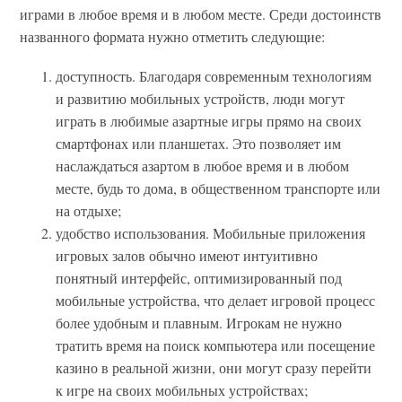
играми в любое время и в любом месте. Среди достоинств
названного формата нужно отметить следующие:
доступность. Благодаря современным технологиям
и развитию мобильных устройств, люди могут
играть в любимые азартные игры прямо на своих
смартфонах или планшетах. Это позволяет им
наслаждаться азартом в любое время и в любом
месте, будь то дома, в общественном транспорте или
на отдыхе;
удобство использования. Мобильные приложения
игровых залов обычно имеют интуитивно
понятный интерфейс, оптимизированный под
мобильные устройства, что делает игровой процесс
более удобным и плавным. Игрокам не нужно
тратить время на поиск компьютера или посещение
казино в реальной жизни, они могут сразу перейти
к игре на своих мобильных устройствах;