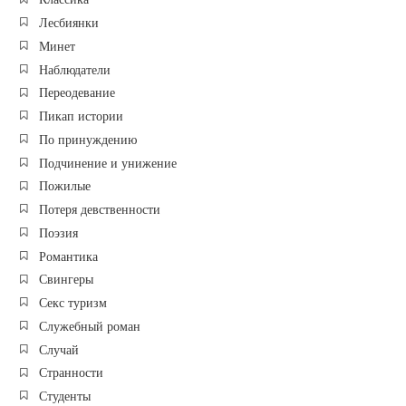
Лесбиянки
Минет
Наблюдатели
Переодевание
Пикап истории
По принуждению
Подчинение и унижение
Пожилые
Потеря девственности
Поэзия
Романтика
Свингеры
Секс туризм
Служебный роман
Случай
Странности
Студенты