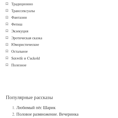
Традиционно
Транссексуалы
Фантазии
Фетиш
Экзекуция
Эротическая сказка
Юмористические
Остальное
Sexwife и Cuckold
Полезное
Популярные рассказы
Любимый пёс Шарик
Половое размножение. Вечеринка