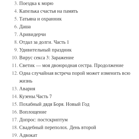
Поездка к морю
Капелька счастья на память
Татьяна и охранник
Даша
Аривидерчи
Отдал за долги. Часть 1
Удивительный праздник
Вирус секса 3: Заражение
Светик — моя двоюродная сестра. Продолжение
Одна случайная встреча порой может изменить всю
жизнь
Авария
Кузены.Часть 7
Похабный дядя Боря. Новый Год
Воплощение
Допрос: постскриптум
Свадебный переполох. День второй
Адвокат