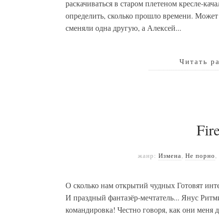
раскачиваться в старом плетеном кресле-кача
определить, сколько прошло времени. Может
сменяли одна другую, а Алексей...
Читать р
Fir
жанр:
Измена
,
Не порно
,
О сколько нам открытий чудных Готовят интер
И праздный фантазёр-мечтатель... Янус Рит
командировка! Честно говоря, как они меня до