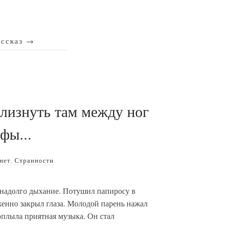
ассказ
→
 лизнуть там между ног
фы...
нет
,
Странности
енадолго дыхание. Потушил папиросу в
енно закрыл глаза. Молодой парень нажал
оплыла приятная музыка. Он стал