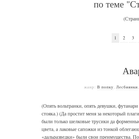
по теме "С
(Стран
1
2
3
Ава
жанр:
В попку
,
Лесбиянки
(Опять вольтранки, опять девушки, футанари
стояка.) (Да простит меня за некоторый плаг
были только шелковые трусики да форменные
цвета, а лаковые сапожки из тонкой облегаю
«дальразведки» были свои преимущества. По