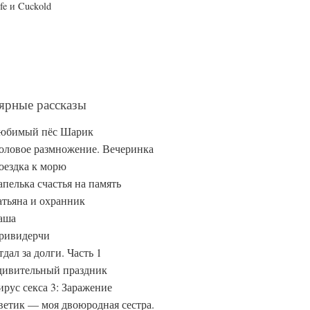
fe и Cuckold
ярные рассказы
юбимый пёс Шарик
оловое размножение. Вечеринка
оездка к морю
апелька счастья на память
атьяна и охранник
аша
ривидерчи
дал за долги. Часть 1
дивительный праздник
ирус секса 3: Заражение
ветик — моя двоюродная сестра.