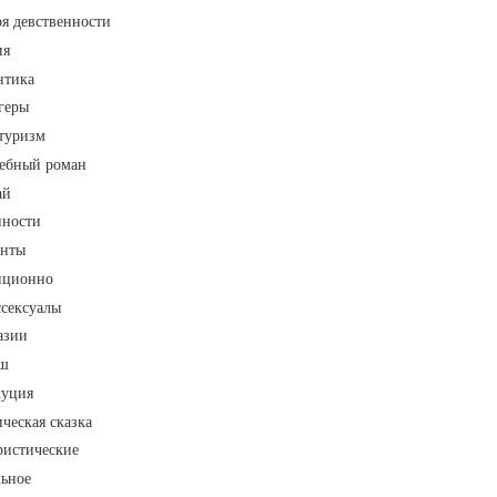
я девственности
ия
нтика
геры
туризм
ебный роман
ай
нности
енты
иционно
ссексуалы
азии
ш
куция
ческая сказка
истические
льное