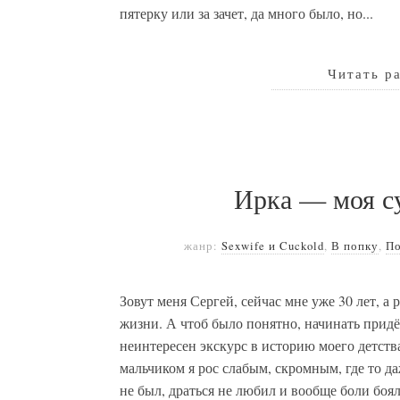
пятерку или за зачет, да много было, но...
Читать р
Ирка — моя су
жанр:
Sexwife и Cuckold
,
В попку
,
По
Зовут меня Сергей, сейчас мне уже 30 лет, а
жизни. А чтоб было понятно, начинать придёт
неинтересен экскурс в историю моего детств
мальчиком я рос слабым, скромным, где то д
не был, драться не любил и вообще боли бо