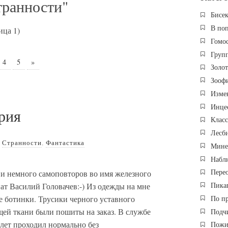
транности"
Бисе
В по
ица 1)
Гомо
Груп
4
5
»
Золо
Зооф
Изме
Инце
рия
Клас
Лесб
,
Странности
,
Фантастика
Мине
Набл
Пере
 и немного самоповторов во имя железного
Пика
иат Василий Головачев:-) Из одежды на мне
По п
 ботинки. Трусики черного уставного
щей ткани были пошиты на заказ. В службе
Подч
лет проходил нормально без
Пожи