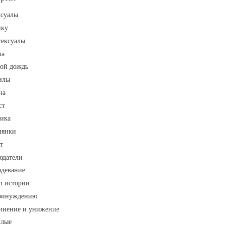
ксуалы
пку
сексуалы
па
той дождь
илы
на
ст
сика
иянки
т
юдатели
одевание
п истории
ринуждению
инение и унижение
лые