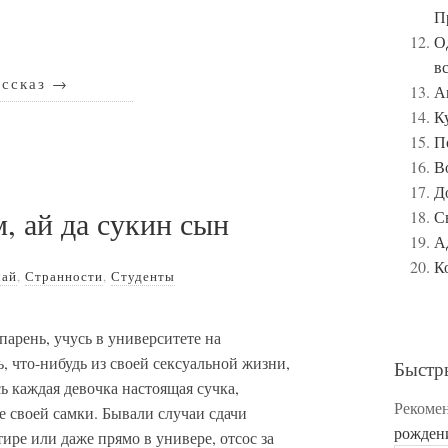
П
О
в
ассказ
→
А
К
П
В
Д
, ай да сукин сын
С
А
К
чай
,
Странности
,
Студенты
парень, учусь в университете на
, что-нибудь из своей сексуальной жизни,
Быстр
усь каждая девочка настоящая сучка,
Рекоме
е своей самки. Бывали случаи сдачи
рожден
тире или даже прямо в универе, отсос за