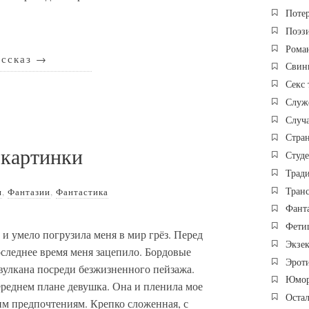
Потер
Поэз
Рома
ассказ
→
Свин
Секс 
Служ
Случ
Стра
картинки
Студ
Трад
Тран
и
,
Фантазии
,
Фантастика
Фант
Фети
 и умело погрузила меня в мир грёз. Перед
Экзе
оследнее время меня зацепило. Бордовые
Эроти
вулкана посреди безжизненного пейзажа.
Юмор
ереднем плане девушка. Она и пленила мое
Оста
м предпочтениям. Крепко сложенная, с