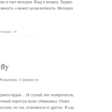
лке в такт мелодии. Взад и вперед. Трудно
 минута, а может целая вечность. Мелодии
ассказ
→
efly
Романтика
,
Странности
нета будни ... И случай, бог изобретатель,
мичный перестук колес убаюкивал. Опять
стали, но эта, отличается от других. Я еду