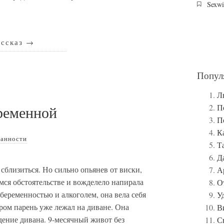
Sexwi
ассказ
→
Попул
Л
П
еременной
П
К
анности
Т
Д
сблизиться. Но сильно опьянев от виски,
А
мся обстоятельстве и вожделело напирала
От
 беременностью и алкоголем, она вела себя
У
ором парень уже лежал на диване. Она
В
дение дивана. 9-месячный живот без
С