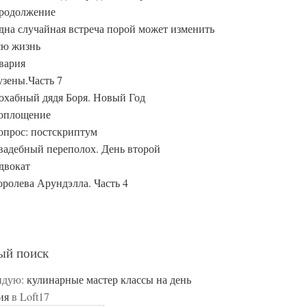
родолжение
дна случайная встреча порой может изменить
сю жизнь
вария
узены.Часть 7
охабный дядя Боря. Новый Год
оплощение
опрос: постскриптум
вадебный переполох. День второй
двокат
оролева Арундэлла. Часть 4
ый поиск
ндую:
кулинарные мастер классы на день
ия
в Loft17