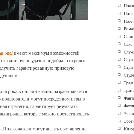
Пожи
Потер
Поэз
Рома
Свин
Секс 
Служ
an.one/
имеют максимум возможностей
Случ
н казино очень удачно подобрало игровые
Стра
получить гарантированную призовую
ледующем:
Студ
Трад
Тран
о игрока в онлайн казино разрабатывается
Фант
ь пользователи могут посредством игры в
Фети
ая стратегия, гарантирует результаты
выигрыша, которые можно протестировать
Экзе
Эроти
о. Пользователи могут делать выставление
Юмор