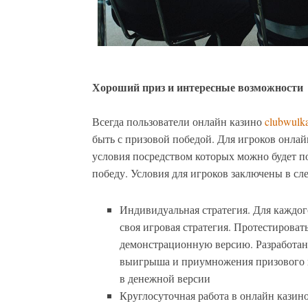
Хороший приз и интересные возможности
Всегда пользователи онлайн казино
clubwulk
быть с призовой победой. Для игроков онлай
условия посредством которых можно будет 
победу. Условия для игроков заключены в с
Индивидуальная стратегия. Для каждог
своя игровая стратегия. Протестироват
демонстрационную версию. Разработанн
выигрыша и приумножения призового 
в денежной версии
Круглосуточная работа в онлайн казин