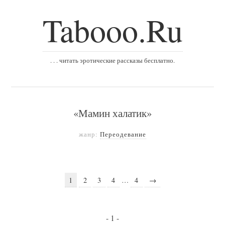
Tabooo.Ru
. . . читать эротические рассказы бесплатно.
«Мамин халатик»
жанр:
Переодевание
1
2
3
4
…
4
→
- 1 -