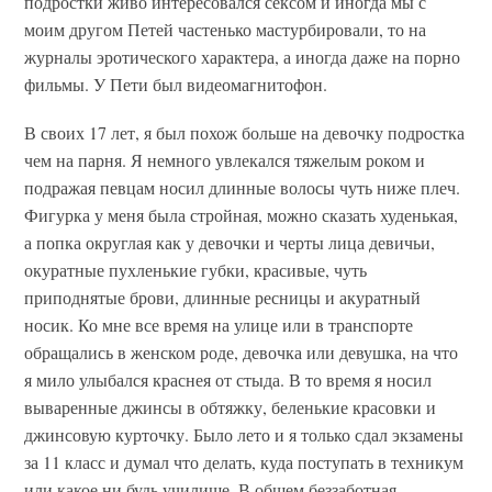
подростки живо интересовался сексом и иногда мы с
моим другом Петей частенько мастурбировали, то на
журналы эротического характера, а иногда даже на порно
фильмы. У Пети был видеомагнитофон.
В своих 17 лет, я был похож больше на девочку подростка
чем на парня. Я немного увлекался тяжелым роком и
подражая певцам носил длинные волосы чуть ниже плеч.
Фигурка у меня была стройная, можно сказать худенькая,
а попка округлая как у девочки и черты лица девичьи,
окуратные пухленькие губки, красивые, чуть
приподнятые брови, длинные ресницы и акуратный
носик. Ко мне все время на улице или в транспорте
обращались в женском роде, девочка или девушка, на что
я мило улыбался краснея от стыда. В то время я носил
вываренные джинсы в обтяжку, беленькие красовки и
джинсовую курточку. Было лето и я только сдал экзамены
за 11 класс и думал что делать, куда поступать в техникум
или какое ни будь училище. В общем беззаботная