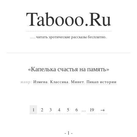
Tabooo.Ru
. . . читать эротические рассказы бесплатно.
«Капелька счастья на память»
жанр:
Измена
,
Классика
,
Минет
,
Пикап истории
1
2
3
4
5
6
…
19
→
- 1 -