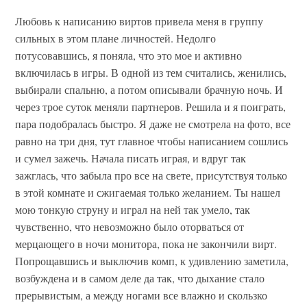
Любовь к написанию виртов привела меня в группу
сильных в этом плане личностей. Недолго
потусовавшись, я поняла, что это мое и активно
включилась в игры. В одной из тем считались, женились,
выбирали спальню, а потом описывали брачную ночь. И
через трое суток меняли партнеров. Решила и я поиграть,
пара подобралась быстро. Я даже не смотрела на фото, все
равно на три дня, тут главное чтобы написанием сошлись
и сумел зажечь. Начала писать играя, и вдруг так
зажглась, что забыла про все на свете, присутствуя только
в этой комнате и сжигаемая только желанием. Ты нашел
мою тонкую струну и играл на ней так умело, так
чувственно, что невозможно было оторваться от
мерцающего в ночи монитора, пока не закончили вирт.
Попрощавшись и выключив комп, к удивлению заметила,
возбуждена и в самом деле да так, что дыхание стало
прерывистым, а между ногами все влажно и скользко