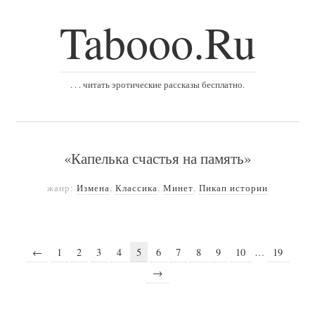
Tabooo.Ru
. . . читать эротические рассказы бесплатно.
«Капелька счастья на память»
жанр:
Измена
,
Классика
,
Минет
,
Пикап истории
←
1
2
3
4
5
6
7
8
9
10
…
19
→