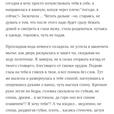
сегодня я хочу просто почувствовать тебя в себе, я
направилась в ванную, кинув через плечо:"погоди, я
сейчас!» Заскочила ... Читать дальше →и, стараясь, не
думать о том, что после этого надо будет сразу бежать
домой и смотреть в глаза мужу, стала раздеваться, путаясь
в одежде, торопясь, чуть не падая.
Прохладная вода немного охладила, не успела я закончить
мытье, как дверь раскрылась и зашел ты, скидывая на
ходу полотенце. Я замерла, не в силах оторвать взгляд от
твоего стоящего, блестящего от смазки орудия. Подняв
глаза на тебя и глянув в твои, я все поняла без слов. Тут
же вылезла и развернулась к тебе спиной, нагнувшись и
оперевшись руками о ванну, чуть выгнув спину. Крепкие
руки легли на бедра, головка скользила по губкам, не
спеша, дразня... я застонала. да гори оно все синим
пламенем!!! Я хочу тебя!!! А ты входил... медленно, не
спеша, раздвигая губки, плоть... касаясь стеночек, целуя