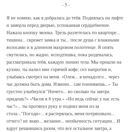
- 5 -
Я не помню, как я добралась до тебя. Поднялась на лифте
и замерла перед дверью, успокаивая сердцебиение.
Нажала кнопку звонка. Трель разлетелась по квартире...
тишина... скрежет замка и ты... после душа с влажными
волосами и в длинном махровом полотенце. Я опять
смутилась, но жадно, исподтишка, пока раздевалась,
рассматривала тебя, каждую линию тела. Мы прошли на
кухню, ты налил мне горячий кофе, сел напротив и,
улыбаясь смотрел на меня. «Олеж... я ненадолго... через
час должна быть дома. Извини... сам понимаешь...» Ты
грустно улыбнулся:"Ничего... во сколько ты завтра
придешь?» «Часов в 8 утра.» «Но ведь сейчас у нас есть
час?»... ты протянул руку и поднял меня из-за
стола..."Погоди»... я растерялась, меня потряхивало...
отчего? не знаю... желание... необычность ситуации... И
вдруг решившись разом, что все остальное завтра, а