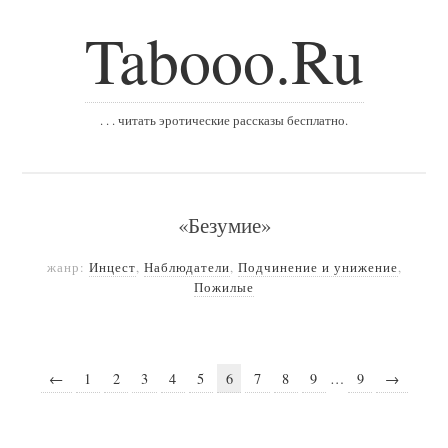
Tabooo.Ru
. . . читать эротические рассказы бесплатно.
«Безумие»
жанр:
Инцест
,
Наблюдатели
,
Подчинение и унижение
,
Пожилые
←
1
2
3
4
5
6
7
8
9
…
9
→