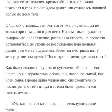
пылающее от желания, крепко обхватило их, жадно
всасывая в себя, при каждом движении отдаваясь ноющей
болью во всём теле.
Ой,... как стыдно,... заниматься этим при сыне,... да не
только при нём,... но и для него. Но сама мысль ужасно
будоражила воображение, распыляла страсть, не позволяя
остановиться, внутреннее возбуждение переполняет,
делает разум не послушным. Зачем ты смотришь на ту
тетку, разве она лучше? Посмотри на меня, где твои глаза!
Как было стыдно покупать искусственный член в секс-
шопе, но я выбрала самый большой, наверное, такой, как
член сына. Продавщица удивленно, снисходительно
посмотрела, от её взгляда я готова была провалиться
сквозь землю...
— «Ух, какая ненасытная...», — шевельнулись алые
губки.