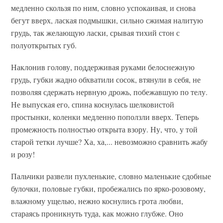
медленно скользя по ним, словно успокаивая, и снова
бегут вверх, лаская подмышки, сильно сжимая налитую
грудь, так желающую ласки, срывая тихий стон с
полуоткрытых губ.
Наклонив голову, поддерживая руками белоснежную
грудь, губки жадно обхватили сосок, втянули в себя, не
позволяя сдержать нервную дрожь, побежавшую по телу.
Не выпуская его, спина коснулась шелковистой
простынки, коленки медленно поползли вверх. Теперь
промежность полностью открыта взору. Ну, что, у той
старой тетки лучше? Ха, ха,... невозможно сравнить жабу
и розу!
Пальчики развели пухленькие, словно маленькие сдобные
булочки, половые губки, пробежались по ярко-розовому,
влажному ущелью, нежно коснулись грота любви,
стараясь проникнуть туда, как можно глубже. Оно