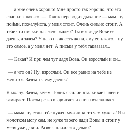
— а мне очень хорошо! Мне просто так хорошо, что это
счастье какое-то. — Толик переводит дыхание — мам, ну
пойми, пожалуйста, у меня стоит. Очень сильно стоит. А
тебе что письки для меня жалко? Ты вот дяде Вове ее
даешь, а зачем? У него и так есть жена, ему есть кого... ну
это самое, а у меня нет. А писька у тебя такааааая...
— Какая? И при чем тут дядя Вова. Он взрослый и он...
— а что он? Ну, взрослый. Он все равно на тебе не
женится. Зачем ты ему даешь?
Я молчу. Зачем, зачем. Толик с силой вталкивает член и
замирает. Потом резко выдвигает и снова вталкивает.
— мама, ну если тебе нужен мужчина, то чем хуже я? Я и
молотком могу сам, не хуже твоего дяди Вовы и стоит у
меня уже давно. Разве я плохо это делаю?