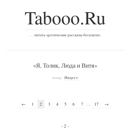
Tabooo.Ru
. . . читать эротические рассказы бесплатно.
«Я, Толик, Люда и Витя»
жанр:
Инцест
←
1
2
3
4
5
6
7
…
17
→
- 2 -