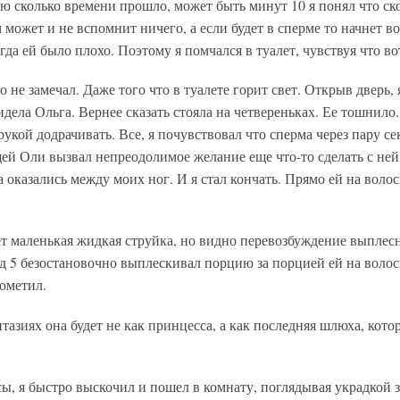
ю сколько времени прошло, может быть минут 10 я понял что ск
 может и не вспомнит ничего, а если будет в сперме то начнет во
да ей было плохо. Поэтому я помчался в туалет, чувствуя что во
о не замечал. Даже того что в туалете горит свет. Открыв дверь
идела Ольга. Вернее сказать стояла на четвереньках. Ее тошнило
укой додрачивать. Все, я почувствовал что сперма через пару се
й Оли вызвал непреодолимое желание еще что-то сделать с ней.
на оказались между моих ног. И я стал кончать. Прямо ей на вол
дет маленькая жидкая струйка, но видно перевозбуждение выплес
д 5 безостановочно выплескивал порцию за порцией ей на волос
пометил.
нтазиях она будет не как принцесса, а как последняя шлюха, ко
сы, я быстро выскочил и пошел в комнату, поглядывая украдкой з