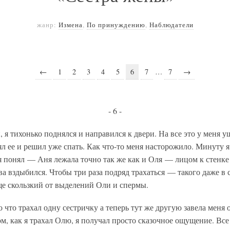
жанр:
Измена
,
По принуждению
,
Наблюдатели
←
1
2
3
4
5
6
7
…
7
→
- 6 -
 я тихонько поднялся и направился к двери. На все это у меня 
ял ее и решил уже спать. Как что-то меня насторожило. Минуту я
 я понял — Аня лежала точно так же как и Оля — лицом к стенке
ва вздыбился. Чтобы три раза подряд трахаться — такого даже в 
е скользкий от выделений Оли и спермы.
о что трахал одну сестричку а теперь тут же другую завела меня
том, как я трахал Олю, я получал просто сказочное ощущение. Вс