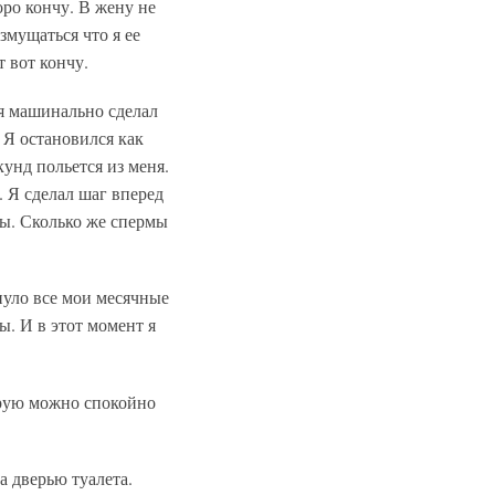
оро кончу. В жену не
змущаться что я ее
т вот кончу.
, я машинально сделал
. Я остановился как
кунд польется из меня.
 Я сделал шаг вперед
осы. Сколько же спермы
нуло все мои месячные
ы. И в этот момент я
торую можно спокойно
а дверью туалета.