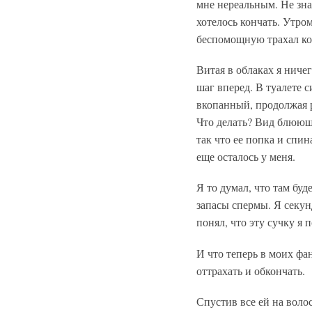
мне нереальным. Не зна
хотелось кончать. Утром
беспомощную трахал ког
Витая в облаках я ничег
шаг вперед. В туалете с
вкопанный, продолжая р
Что делать? Вид блююще
так что ее попка и спи
еще осталось у меня.
Я то думал, что там бу
запасы спермы. Я секун
понял, что эту сучку я 
И что теперь в моих фа
оттрахать и обкончать.
Спустив все ей на воло