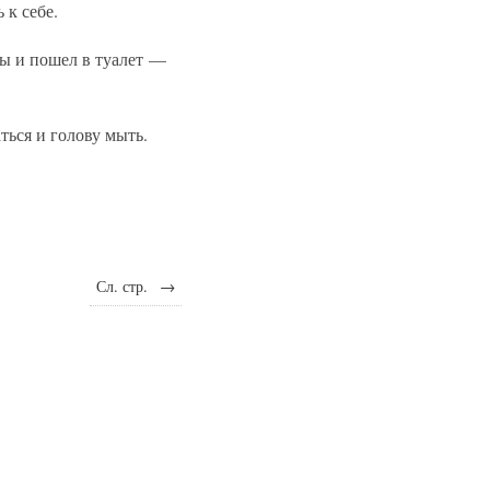
 к себе.
ты и пошел в туалет —
ься и голову мыть.
Сл. стр.
→