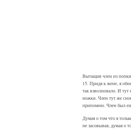
Вытащив член из попки,
15. Придя к жене, я обн
так взволновало. И тут
ножки. Член тут же сно
припомню. Член был ещ
Думая о том что я тольк
не засовывая, думая о 