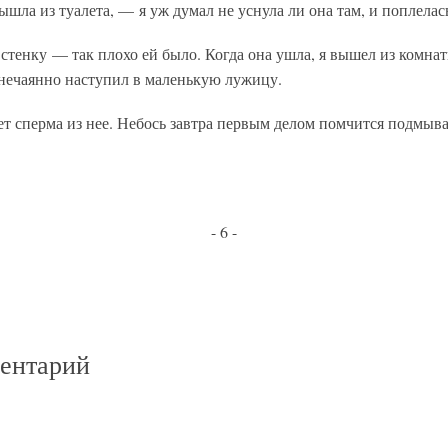
шла из туалета, — я уж думал не уснула ли она там, и поплелась
 стенку — так плохо ей было. Когда она ушла, я вышел из комна
я нечаянно наступил в маленькую лужицу.
 сперма из нее. Небось завтра первым делом помчится подмыват
- 6 -
ментарий