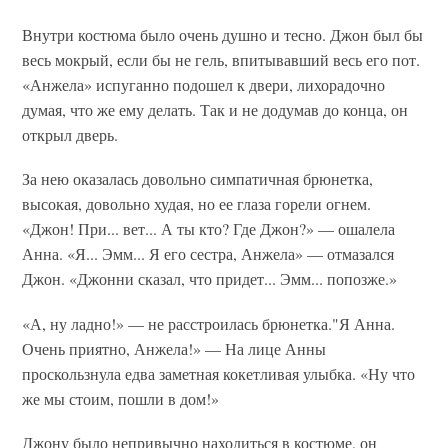
Внутри костюма было очень душно и тесно. Джон был бы
весь мокрый, если бы не гель, впитывавший весь его пот.
«Анжела» испуганно подошел к двери, лихорадочно
думая, что же ему делать. Так и не додумав до конца, он
открыл дверь.
За нею оказалась довольно симпатичная брюнетка,
высокая, довольно худая, но ее глаза горели огнем.
«Джон! При... вет... А ты кто? Где Джон?» — ошалела
Анна. «Я... Эмм... Я его сестра, Анжела» — отмазался
Джон. «Джонни сказал, что придет... Эмм... попозже.»
«А, ну ладно!» — не расстроилась брюнетка."Я Анна.
Очень приятно, Анжела!» — На лице Анны
проскользнула едва заметная кокетливая улыбка. «Ну что
же мы стоим, пошли в дом!»
Джону было непривычно находиться в костюме, он