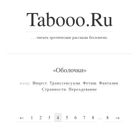
Tabooo.Ru
. . . читать эротические рассказы бесплатно.
«Оболочки»
жанр:
Инцест
,
Транссексуалы
,
Фетиш
,
Фантазии
,
Странности
,
Переодевание
←
1
2
3
4
5
6
7
8
…
8
→