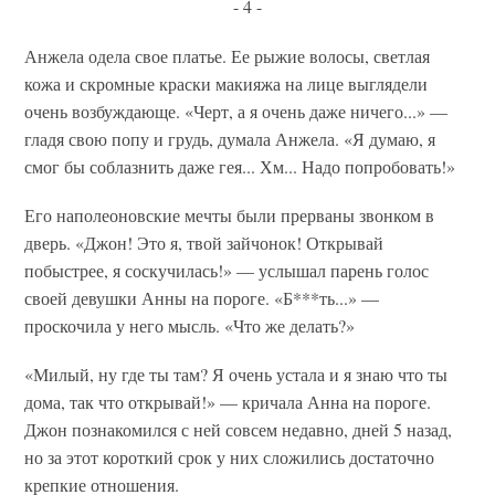
- 4 -
Анжела одела свое платье. Ее рыжие волосы, светлая
кожа и скромные краски макияжа на лице выглядели
очень возбуждающе. «Черт, а я очень даже ничего...» —
гладя свою попу и грудь, думала Анжела. «Я думаю, я
смог бы соблазнить даже гея... Хм... Надо попробовать!»
Его наполеоновские мечты были прерваны звонком в
дверь. «Джон! Это я, твой зайчонок! Открывай
побыстрее, я соскучилась!» — услышал парень голос
своей девушки Анны на пороге. «Б***ть...» —
проскочила у него мысль. «Что же делать?»
«Милый, ну где ты там? Я очень устала и я знаю что ты
дома, так что открывай!» — кричала Анна на пороге.
Джон познакомился с ней совсем недавно, дней 5 назад,
но за этот короткий срок у них сложились достаточно
крепкие отношения.